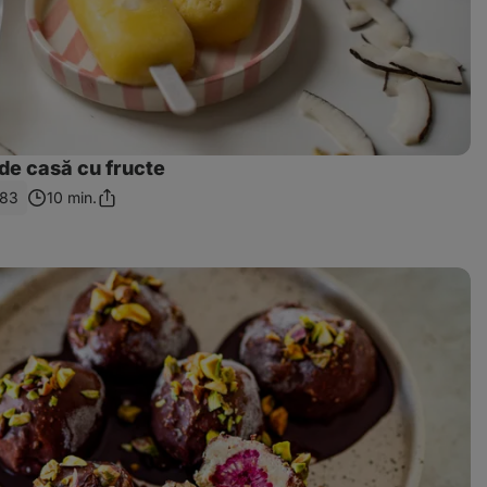
de casă cu fructe
183
10 min.
Distribuie
linkul