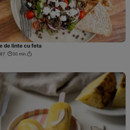
e de linte cu feta
567
30 min.
Distribuie
linkul