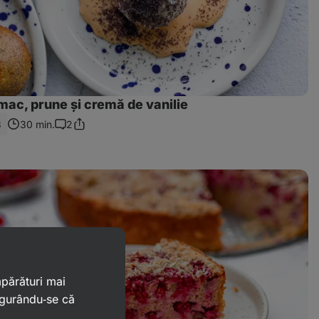
mac, prune și cremă de vanilie
3
30 min.
2
Distribuie
Comentarii
linkul
mpărături mai
igurându‑se că