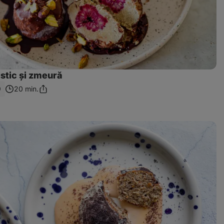
istic și zmeură
9
20 min.
Distribuie
linkul