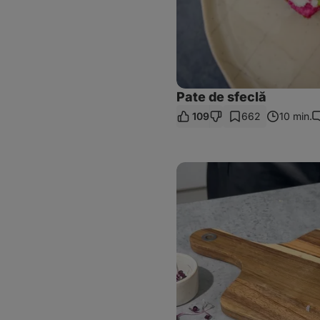
Pate de sfeclă
109
662
10 min.
C
Sandviș
din
pâine
cu
maia
și
somon