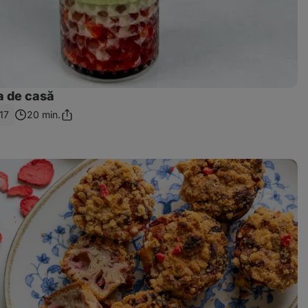
a de casă
17
20 min.
Distribuie
linkul