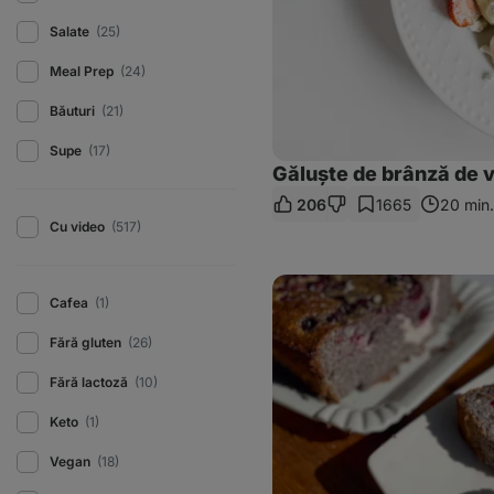
Salate
(25)
Meal Prep
(24)
Băuturi
(21)
Supe
(17)
Găluște de brânză de 
206
1665
20 min.
Cu video
(517)
Prăjitură
cu
Cafea
(1)
mac,
brânză
Fără gluten
(26)
de
vaci
Fără lactoză
(10)
și
fructe
Keto
(1)
Vegan
(18)