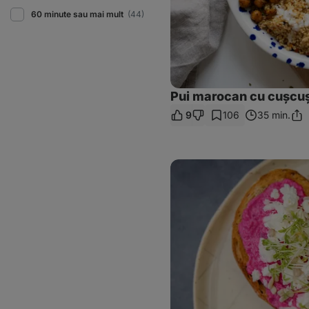
60 minute sau mai mult
(44)
Pui marocan cu cușcu
9
106
35 min.
Dist
linku
Pate
de
sfeclă