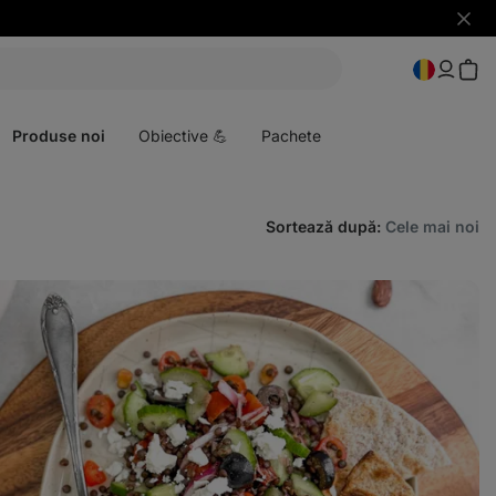
Ascun
notific
Deschideți
meniul
Produse noi
Obiective 💪
Pachete
Sortează după
:
Cele mai noi