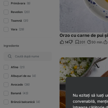
Primăvara
(8)
Revelion
(20)
Toamnă
(31)
Vara
(29)
Orzo cu carne de pui și
14
201
30 min.
Dis
Ingrediente
lin
Tofu
la
grătar
Afine
(21)
cu
orez
Albușuri de ou
(4)
Avocado
(36)
Banană
(43)
Nu ezitați să luați
convenabilă, mențin
Brânză balcanică
(4)
întreaga călătorie