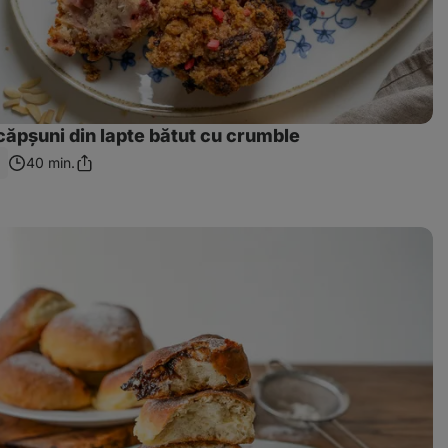
căpșuni din lapte bătut cu crumble
40 min.
Distribuie
linkul