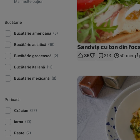
Bucătărie
Bucătărie americană
(5)
Bucătărie asiatică
(19)
Sandviș cu ton din foc
35
213
50 min.
Bucătărie grecească
(2)
Dis
lin
Bucătărie italiană
(11)
Orzo
Bucătărie mexicană
(8)
cu
carne
de
pui
Perioada
și
broccoli
Crăciun
(27)
Iarna
(13)
Paște
(7)