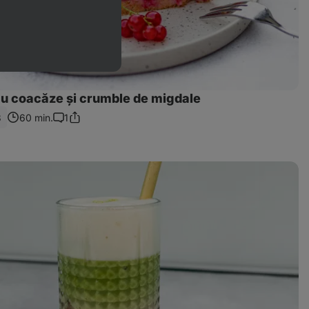
cu coacăze și crumble de migdale
8
60 min.
1
Distribuie
Comentarii
linkul