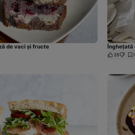
ă de vaci și fructe
Înghețată 
25
ibuie
Biluțe
cu
fistic
și
zmeură