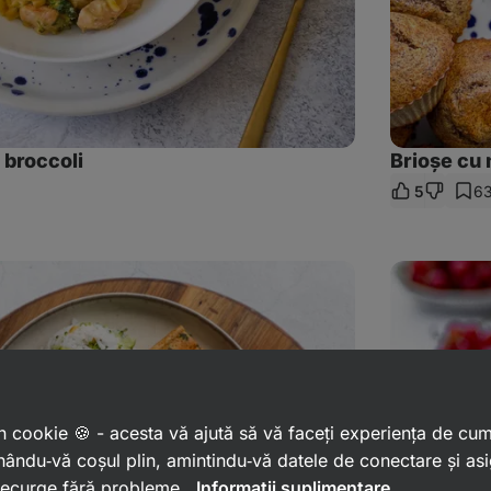
 broccoli
Brioșe cu 
5
6
tribuie
kul
Prăjitură
cu
coacăze
și
crumble
de
migdale
 un cookie 🍪 - acesta vă ajută să vă faceți experiența de cu
ându‑vă coșul plin, amintindu‑vă datele de conectare și as
 decurge fără probleme.
Informații suplimentare