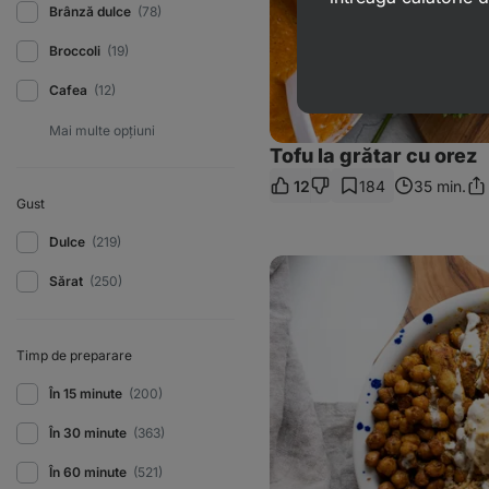
Brânză dulce
(78)
Broccoli
(19)
Cafea
(12)
Tofu la grătar cu orez
12
184
35 min.
Dis
Gust
link
Dulce
(219)
Pui
marocan
Sărat
(250)
cu
cușcuș
Timp de preparare
În 15 minute
(200)
În 30 minute
(363)
În 60 minute
(521)