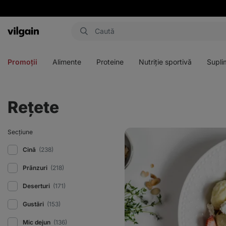
Aktin
Deschideți
Deschideți
Deschideți
Deschideți
meniul
meniul
meniul
meniul
Promoții
Alimente
Proteine
Nutriție sportivă
Supli
Rețete
Găluște
Secțiune
de
brânză
Cină
(238)
de
vaci
Prănzuri
(218)
cu
căpșuni
Deserturi
(171)
Gustări
(153)
Mic dejun
(136)