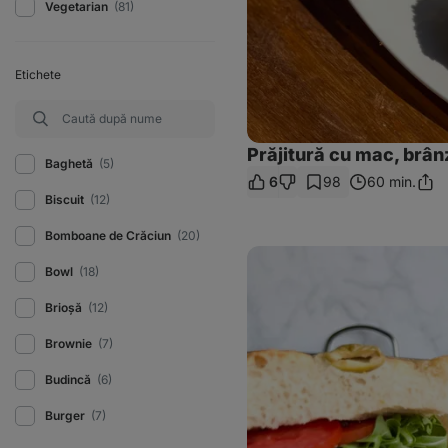
Vegetarian
(81)
Etichete
Prăjitură cu mac, brânz
Baghetă
(5)
6
98
60 min.
Distr
Biscuit
(12)
linkul
Bomboane de Crăciun
(20)
Sandviș
cu
Bowl
(18)
ton
din
Brioșă
(12)
focaccia
Brownie
(7)
Budincă
(6)
Burger
(7)