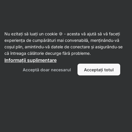
Aktin
4.5 (446x)
Nu ezitați să luați un cookie 🍪 - acesta vă ajută să vă faceți
experiența de cumpărături mai convenabilă, menținându‑vă
Căutați produse, mărci, categorii,...
coșul plin, amintindu‑vă datele de conectare și asigurându‑se
că întreaga călătorie decurge fără probleme.
Promoții
Alimente
Proteine
Nutriție sportivă
Suplimente
Ha
Informații suplimentare
Acceptă doar necesarul
Acceptați totul
4,5 / 5
Peste 281K
recenzii verificate
Nutriție superioară fără aditivi
nocivi
Conceput de profesioniști pentru a maximiza valoarea
nutrițională și gustul, optimizând sănătatea și performanța