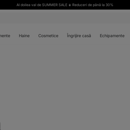
Al doilea val de SUMMER SALE ☀️ Reduceri de până la 30%
Deschideți
Deschideți
Deschideți
Deschideți
meniul
meniul
meniul
meniul
mente
Haine
Cosmetice
Îngrijire casă
Echipamente