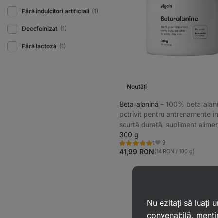
Fără îndulcitori artificiali
(1)
Decofeinizat
(1)
Fără lactoză
(1)
Noutăți
Beta‑alanină
⁠–⁠ 100% beta‑alan
potrivit pentru antrenamente i
scurtă durată, supliment alime
300 g
9
1
Evaluare
Favorite
5.0/5,
41,99 RON
(14 RON / 100 g)
1
recenzie
Nu ezitați să luați
convenabilă, mențin