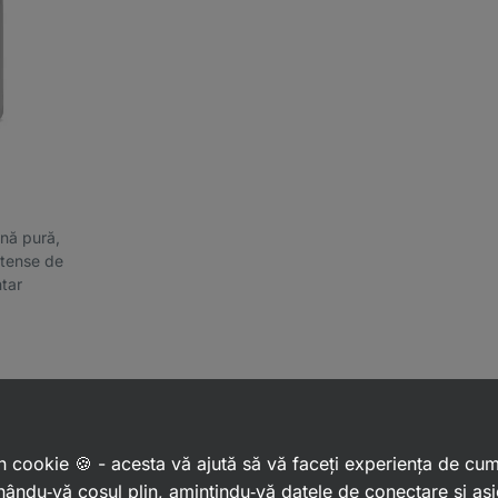
ină pură,
ntense de
ntar
 un cookie 🍪 - acesta vă ajută să vă faceți experiența de cu
ându‑vă coșul plin, amintindu‑vă datele de conectare și as