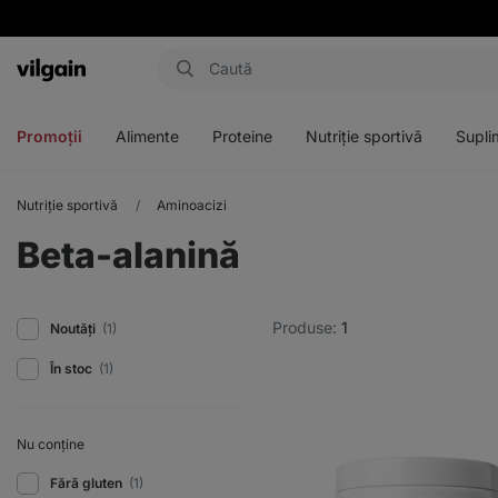
Aktin
Deschideți
Deschideți
Deschideți
Deschideți
meniul
meniul
meniul
meniul
Promoții
Alimente
Proteine
Nutriție sportivă
Supli
Nutriție sportivă
Aminoacizi
Beta-alanină
Produse:
1
Noutăți
(1)
În stoc
(1)
Nu conține
Fără gluten
(1)