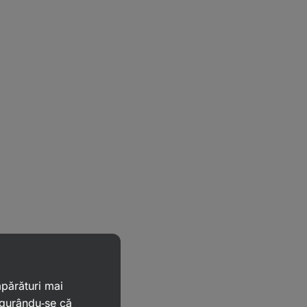
mpărături mai
igurându‑se că