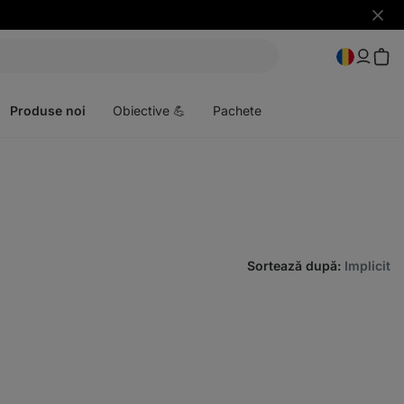
Ascun
notific
Deschideți
meniul
Produse noi
Obiective 💪
Pachete
Sortează după
:
Implicit