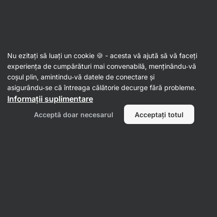
Aktin
Sosuri
Nu ezitați să luați un cookie 🍪 - acesta vă ajută să vă faceți
Sosuri asiatice
experiența de cumpărături mai convenabilă, menținându‑vă
coșul plin, amintindu‑vă datele de conectare și
asigurându‑se că întreaga călătorie decurge fără probleme.
Informații suplimentare
Acceptă doar necesarul
Acceptați totul
Sosuri Teriyaki
Sosuri de soia