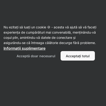
Aktin
Nuci și fructe uscate
Nu ezitați să luați un cookie 🍪 - acesta vă ajută să vă faceți
Fructe uscate
experiența de cumpărături mai convenabilă, menținându‑vă
coșul plin, amintindu‑vă datele de conectare și
asigurându‑se că întreaga călătorie decurge fără probleme.
Informații suplimentare
Acceptă doar necesarul
Acceptați totul
Căpșuni uscate
Fructe în
ciocolată
Fructe
Mango uscat
Zme
liofilizate
Filtrează