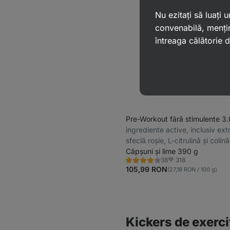
Nu ezitați să luați
convenabilă, mențin
întreaga călătorie
Pre-Workout fără stimulente 3
ingrediente active, inclusiv ext
sfeclă roșie, L-citrulină și colină
cafeină și beta-alanină
Căpșuni și lime 390 g
318
38
Evaluare
Favorite
4.2/5,
105,99 RON
(27,18 RON / 100 g)
38
recenzii
Kickers de exerciț