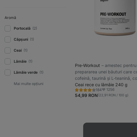
Aromă
Portocală
(2)
Căpșuni
(1)
Ceai
(1)
Lămâie
(1)
Pre-Workout
⁠–⁠ amestec pentru
prepararea unei băuturi care c
Lămâie verde
(1)
cofeină, taurină și L-teanină, c
ajută la îmbunătățirea vigilenței
Ceai rece cu lămâie 240 g
1256
184
concentrării, destinată înainte 
Evaluare
Favorite
4.3/5,
54,99 RON
(22,91 RON / 100 g)
activitatea fizică
184
recenzii