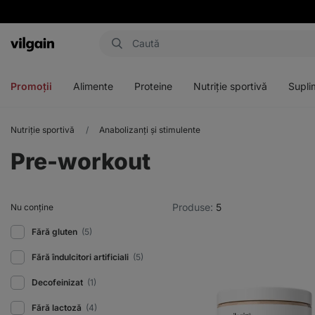
Aktin
Deschideți
Deschideți
Deschideți
Deschideți
meniul
meniul
meniul
meniul
Promoții
Alimente
Proteine
Nutriție sportivă
Supli
Nutriție sportivă
Anabolizanți și stimulente
Pre-workout
Produse:
5
Nu conține
Fără gluten
(5)
Fără îndulcitori artificiali
(5)
Decofeinizat
(1)
Fără lactoză
(4)