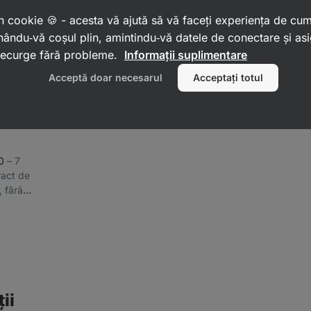
 un cookie 🍪 - acesta vă ajută să vă faceți experiența de cu
ându‑vă coșul plin, amintindu‑vă datele de conectare și as
 decurge fără probleme.
Informații suplimentare
Acceptă doar necesarul
Acceptați totul
.0
⁠–⁠ 7
ract de
, fără
ii