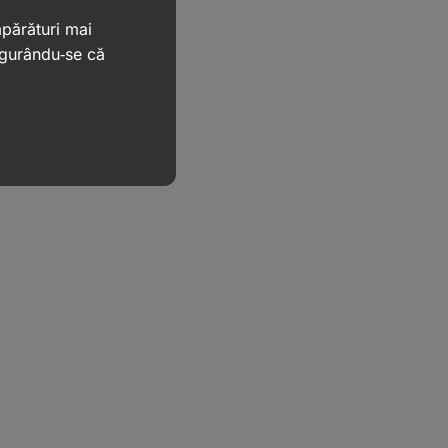
mpărături mai
igurându‑se că