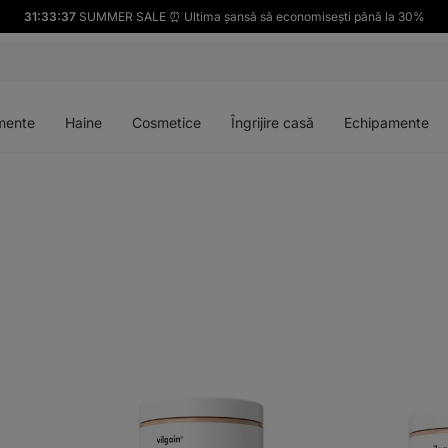
31:33:36
SUMMER SALE ⏰ Ultima șansă să economisești până la 30%
Deschideți
Deschideți
Deschideți
Deschideți
meniul
meniul
meniul
meniul
mente
Haine
Cosmetice
Îngrijire casă
Echipamente