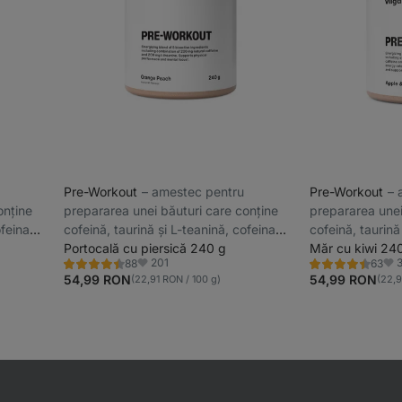
Pre-Workout
⁠–⁠ amestec pentru
Pre-Workout
⁠–
onține
prepararea unei băuturi care conține
prepararea unei
ofeina
cofeină, taurină și L-teanină, cofeina
cofeină, taurină
 și a
ajută la îmbunătățirea vigilenței și a
Portocală cu piersică 240 g
ajută la îmbunătă
Măr cu kiwi 24
201
88
63
de
concentrării, destinată înainte de
concentrării, de
Evaluare
Evaluare
Favorite
Fav
4.4/5,
4.5/5,
54,99 RON
54,99 RON
(22,91 RON / 100 g)
(22,9
activitatea fizică
activitatea fizic
88
63
recenzii
recenzii