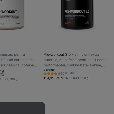
⁠ amestec pentru
Pre-workout 3.0
⁠–⁠ stimulent extra
 băuturi care conține
puternic, cu cafeină pentru susținerea
 și L-teanină, cofeina
performanței, conține beta-alanină,
2 arome
țirea vigilenței și a
0 g
colină, taurină și extracte naturale
848
50
372
Evaluare
Favorite
stinată înainte de
puternice
orite
4.3/5,
119,99 RON
(26,66 RON / 100 g)
1 RON / 100 g)
50
ă
recenzii