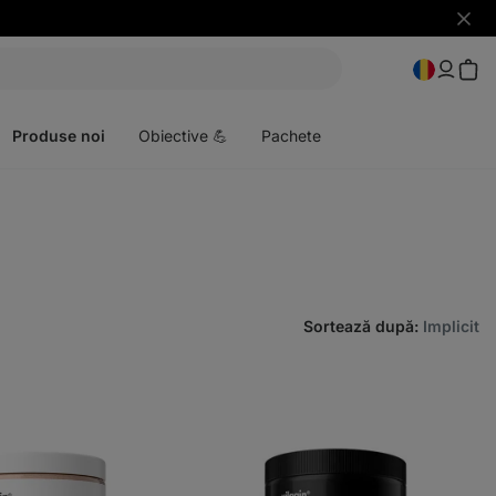
Ascun
notific
Deschideți
meniul
Produse noi
Obiective 💪
Pachete
Sortează după
:
Implicit