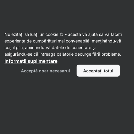
Aktin
Cosmetice
Nu ezitați să luați un cookie 🍪 - acesta vă ajută să vă faceți
Igienă personală
experiența de cumpărături mai convenabilă, menținându‑vă
coșul plin, amintindu‑vă datele de conectare și
asigurându‑se că întreaga călătorie decurge fără probleme.
Informații suplimentare
Filtrează
Acceptă doar necesarul
Acceptați totul
Produse:
1
Sortează după
:
Implicit