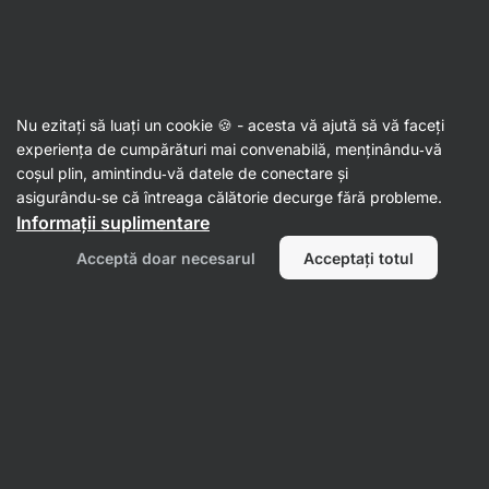
Aktin
Alimente
Nu ezitați să luați un cookie 🍪 - acesta vă ajută să vă faceți
experiența de cumpărături mai convenabilă, menținându‑vă
coșul plin, amintindu‑vă datele de conectare și
asigurându‑se că întreaga călătorie decurge fără probleme.
Informații suplimentare
Snacksuri dulci
și sărate
Acceptă doar necesarul
Acceptați totul
Cereale
Unturi de nuci
Nuci și fructe
Ind
uscate
m