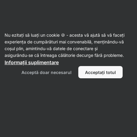
Aktin
Suplimente
Nu ezitați să luați un cookie 🍪 - acesta vă ajută să vă faceți
Suplimente pentru digestie
experiența de cumpărături mai convenabilă, menținându‑vă
coșul plin, amintindu‑vă datele de conectare și
asigurându‑se că întreaga călătorie decurge fără probleme.
Informații suplimentare
Acceptă doar necesarul
Acceptați totul