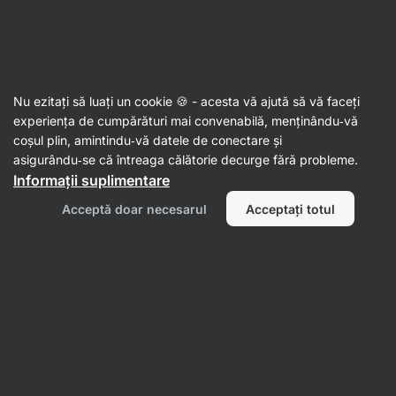
Al doilea val de SUMMER SALE ☀️ Reduceri de până la 30%
Ascundeți
notificările
Aktin
Nu ezitați să luați un cookie 🍪 - acesta vă ajută să vă faceți
Granola
experiența de cumpărături mai convenabilă, menținându‑vă
coșul plin, amintindu‑vă datele de conectare și
Protein Granola
⁠–⁠ fulgi și nuci coapte în ciorchini
asigurându‑se că întreaga călătorie decurge fără probleme.
mari și crocanți, îmbogățiți cu proteine din lapte,
Informații suplimentare
o gustare simplă și baza unui mic dejun nutritiv
Acceptă doar necesarul
Acceptați totul
Citește 423 recenzii
evaluare
425