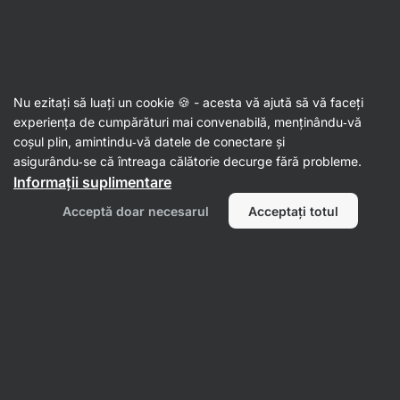
06:28:11
SUMMER SALE ⏰ Ultima șansă să economisești până la
Ascundeți
30%
notificările
Aktin
Nu ezitați să luați un cookie 🍪 - acesta vă ajută să vă faceți
experiența de cumpărături mai convenabilă, menținându‑vă
Granola
coșul plin, amintindu‑vă datele de conectare și
asigurându‑se că întreaga călătorie decurge fără probleme.
Granola
⁠–⁠ fulgi și nuci prăjiți în ciorchini mari
Informații suplimentare
crocanți, prelucrați manual în loturi mici pentru
prospețime maximă
Acceptă doar necesarul
Acceptați totul
Citește 831 recenzii
evaluare
912