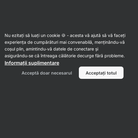
29:56:57
SUMMER SALE ⏰ Ultima șansă să economisești până la
Ascundeți
30%
notificările
Aktin
Nu ezitați să luați un cookie 🍪 - acesta vă ajută să vă faceți
experiența de cumpărături mai convenabilă, menținându‑vă
Tortile și wraps
coșul plin, amintindu‑vă datele de conectare și
asigurându‑se că întreaga călătorie decurge fără probleme.
1 minut wrap
⁠–⁠ pufos, direct dintr‑o brutărie
Informații suplimentare
italiană și preparat cu 5 ingrediente.
Acceptă doar necesarul
Acceptați totul
Citește 508 recenzii
evaluare
803