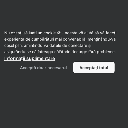
Aktin
Rețete
Nu ezitați să luați un cookie 🍪 - acesta vă ajută să vă faceți
Corn Dogs din friteuza cu aer cald
experiența de cumpărături mai convenabilă, menținându‑vă
coșul plin, amintindu‑vă datele de conectare și
Redacția Vilgain
asigurându‑se că întreaga călătorie decurge fără probleme.
Informații suplimentare
30 min.
Distribuie
Comentarii
1
24
387
Acceptă doar necesarul
Acceptați totul