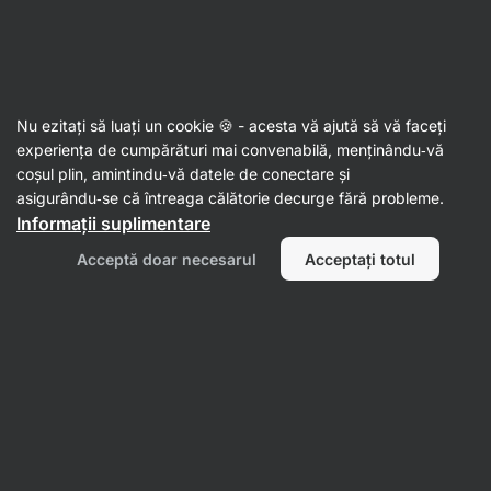
Aktin
Black Friday
Nu ezitați să luați un cookie 🍪 - acesta vă ajută să vă faceți
experiența de cumpărături mai convenabilă, menținându‑vă
coșul plin, amintindu‑vă datele de conectare și
asigurându‑se că întreaga călătorie decurge fără probleme.
Informații suplimentare
Acceptă doar necesarul
Acceptați totul
4.6/5
(889x)
Rețete (541)
Articole (90)