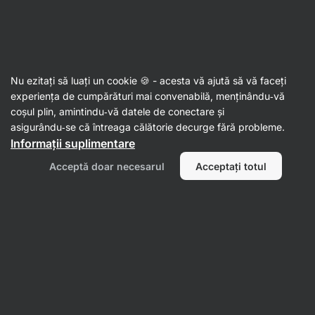
Aktin
Proteine vanilie
Nu ezitați să luați un cookie 🍪 - acesta vă ajută să vă faceți
experiența de cumpărături mai convenabilă, menținându‑vă
coșul plin, amintindu‑vă datele de conectare și
asigurându‑se că întreaga călătorie decurge fără probleme.
Informații suplimentare
Acceptă doar necesarul
Acceptați totul
Proteine din
Proteine de
zer/ Whey
cazeină /
protein
proteine de
Băuturi
noapte
proteice
Filtrează
1