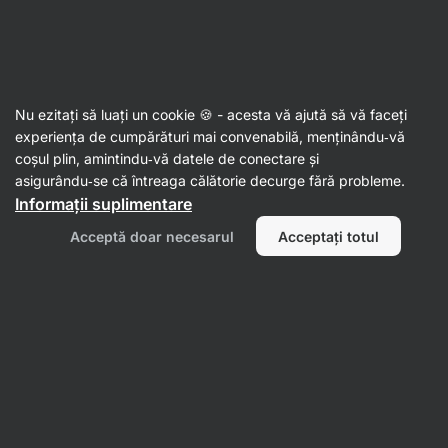
Aktin
Proteine fără aromă
Nu ezitați să luați un cookie 🍪 - acesta vă ajută să vă faceți
experiența de cumpărături mai convenabilă, menținându‑vă
coșul plin, amintindu‑vă datele de conectare și
asigurându‑se că întreaga călătorie decurge fără probleme.
Informații suplimentare
Acceptă doar necesarul
Acceptați totul
Colagen
Proteine de
Proteine din
cazeină /
zer/ Whey
proteine de
protein
noapte
Filtrează
1
Fără aromă
Ștergeți toate filtrele