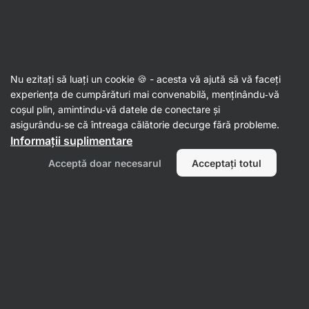
14:31:11
SUMMER SALE ⏰ Ultima șansă să economisești până la
Ascundeți
30%
notificările
Aktin
Nu ezitați să luați un cookie 🍪 - acesta vă ajută să vă faceți
experiența de cumpărături mai convenabilă, menținându‑vă
Sosuri chilli
coșul plin, amintindu‑vă datele de conectare și
asigurându‑se că întreaga călătorie decurge fără probleme.
Sweet Chilli sos
⁠–⁠ ardei copți cu ardei iute, profil
Informații suplimentare
de gust echilibrat dulce‑picant, fără conservanți
și agenți de îngroșare
Acceptă doar necesarul
Acceptați totul
Citește 104 recenzii
evaluare
102