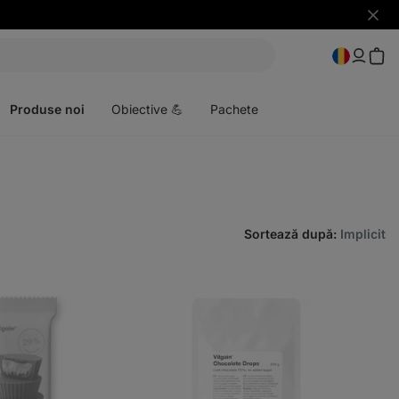
Ascun
notific
Deschideți
meniul
Produse noi
Obiective 💪
Pachete
Sortează după
:
Implicit