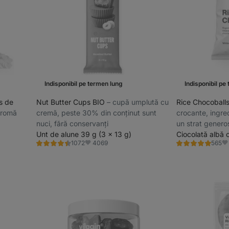
Indisponibil pe termen lung
Indisponibil pe
s de
Nut Butter Cups BIO
⁠–⁠ cupă umplută cu
Rice Chocoball
 aromă
cremă, peste 30% din conținut sunt
crocante, ingred
nuci, fără conservanți
un strat genero
Unt de alune 39 g (3 x 13 g)
bean-to-bar.
Ciocolată albă
4069
1072
565
Evaluare
Evaluare
Favorite
Fa
4.5/5,
4.8/5,
1072
565
recenzii
recenzii