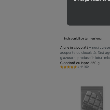
Indisponibil pe termen lung
Alune în ciocolată
⁠–⁠ nuci cule
acoperite cu ciocolată, fără ag
glazurare, produse în loturi mic
o prospețime maximă
Ciocolată cu lapte 250 g
159
33
Evaluare
Favorite
5.0/5,
33
recenzii