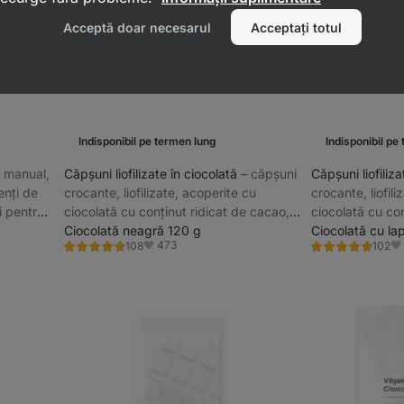
Acceptă doar necesarul
Acceptați totul
Indisponibil pe termen lung
Indisponibil pe
se manual,
Căpșuni liofilizate în ciocolată
⁠–⁠ căpșuni
Căpșuni liofiliz
enți de
crocante, liofilizate, acoperite cu
crocante, liofil
i pentru
ciocolată cu conținut ridicat de cacao,
ciocolată cu con
fără lecitină și luciu
Ciocolată neagră 120 g
fără lecitină și l
Ciocolată cu la
473
108
102
Evaluare
Evaluare
Favorite
Fa
4.7/5,
4.8/5,
108
102
recenzii
recenzii