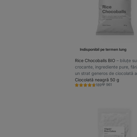
Indisponibil pe termen lung
Rice Chocoballs BIO
⁠–⁠ biluțe s
crocante, ingrediente pure, fără
un strat generos de ciocolată a
bean-to-bar.
Ciocolată neagră 50 g
961
189
Evaluare
Favorite
4.6/5,
189
recenzii