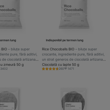
 termen lung
Indisponibil pe termen lung
s BIO
⁠–⁠ biluțe super
Rice Chocoballs BIO
⁠–⁠ biluțe super
iente pure, fără aditivi,
crocante, ingrediente pure, fără aditivi,
s de ciocolată artizanală
un strat generos de ciocolată artizanală
 cu zmeură 50 g
bean-to-bar.
Ciocolată cu lapte 50 g
3402
1471
260
Evaluare
vorite
Favorite
4.7/5,
260
recenzii