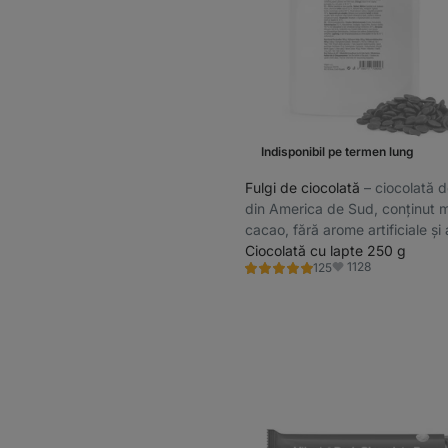
Indisponibil pe termen lung
Fulgi de ciocolată
⁠–⁠ ciocolată 
din America de Sud, conținut 
cacao, fără arome artificiale și
lustruire
Ciocolată cu lapte 250 g
1128
125
Evaluare
Favorite
5.0/5,
125
recenzii