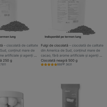
 termen lung
Indisponibil pe termen lung
ată
⁠–⁠ ciocolată de calitate
Fulgi de ciocolată
⁠–⁠ ciocolată de calitate
 Sud, conținut mare de
din America de Sud, conținut mare de
e artificiale și agenți de
cacao, fără arome artificiale și agenți de
ră 250 g
lustruire
Ciocolată neagră 500 g
7811
3631
888
Evaluare
vorite
Favorite
4.9/5,
888
recenzii