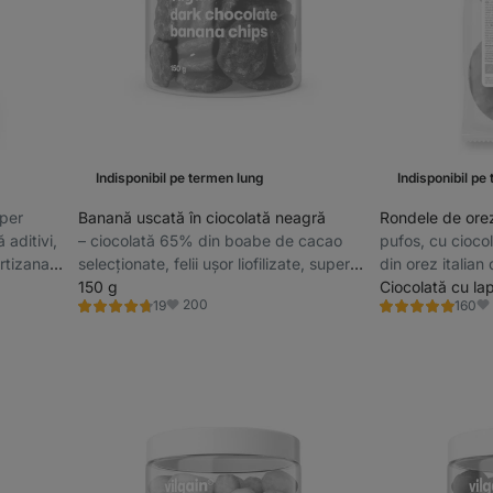
Indisponibil pe termen lung
Indisponibil pe
uper
Banană uscată în ciocolată neagră
Rondele de ore
 aditivi,
⁠–⁠ ciocolată 65% din boabe de cacao
pufos, cu ciocol
rtizanală
selecționate, felii ușor liofilizate, super
din orez italian
crocante, fără lecitină și aditivi de
150 g
ciocolată oland
Ciocolată cu la
200
19
160
lustruire.
Evaluare
Evaluare
Favorite
Fa
4.6/5,
4.8/5,
19
160
recenzii
recenzii