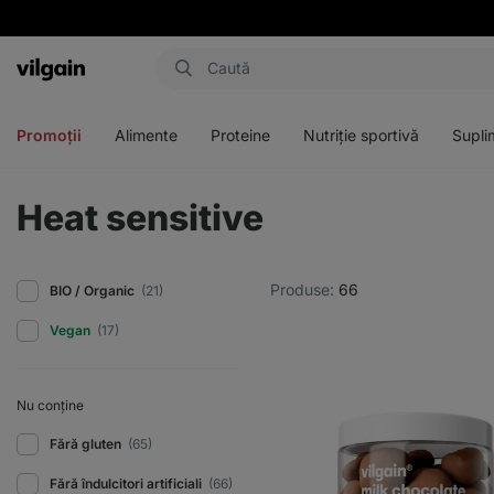
Aktin
Deschideți
Deschideți
Deschideți
Deschideți
meniul
meniul
meniul
meniul
Promoții
Alimente
Proteine
Nutriție sportivă
Supli
Heat sensitive
Produse:
66
BIO / Organic
(21)
Vegan
(17)
Nu conține
Fără gluten
(65)
Fără îndulcitori artificiali
(66)