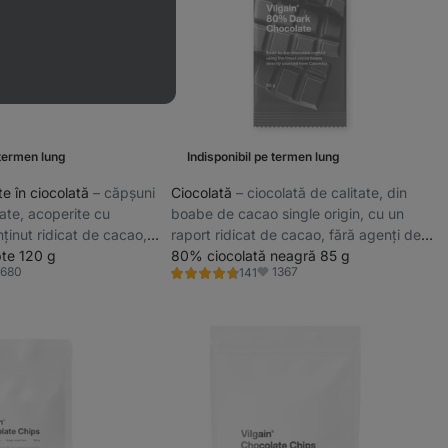
 termen lung
Indisponibil pe termen lung
ate în ciocolată
⁠–⁠ căpșuni
Ciocolată
⁠–⁠ ciocolată de calitate, din
izate, acoperite cu
boabe de cacao single origin, cu un
ținut ridicat de cacao,
raport ridicat de cacao, fără agenți de
uciu
pte 120 g
lustruire
80% ciocolată neagră 85 g
680
1367
141
Evaluare
vorite
Favorite
4.8/5,
141
recenzii