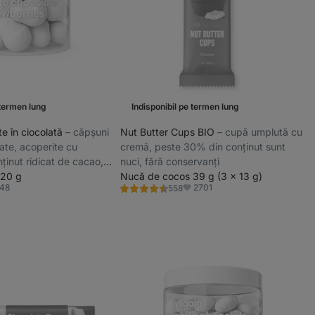
 termen lung
Indisponibil pe termen lung
ate în ciocolată
⁠–⁠ căpșuni
Nut Butter Cups BIO
⁠–⁠ cupă umplută cu
izate, acoperite cu
cremă, peste 30% din conținut sunt
ținut ridicat de cacao,
nuci, fără conservanți
uciu
120 g
Nucă de cocos 39 g (3 x 13 g)
48
2701
558
Evaluare
rite
Favorite
4.5/5,
558
recenzii