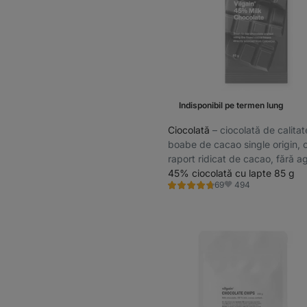
Indisponibil pe termen lung
Ciocolată
⁠–⁠ ciocolată de calitat
boabe de cacao single origin, 
raport ridicat de cacao, fără a
lustruire
45% ciocolată cu lapte 85 g
494
69
Evaluare
Favorite
4.7/5,
69
recenzii