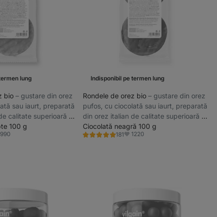
 termen lung
Indisponibil pe termen lung
z bio
⁠–⁠ gustare din orez
Rondele de orez bio
⁠–⁠ gustare din orez
ată sau iaurt, preparată
pufos, cu ciocolată sau iaurt, preparată
 de calitate superioară și
din orez italian de calitate superioară și
eză
pte 100 g
ciocolată olandeză
Ciocolată neagră 100 g
990
1220
181
Evaluare
vorite
Favorite
4.9/5,
181
recenzii