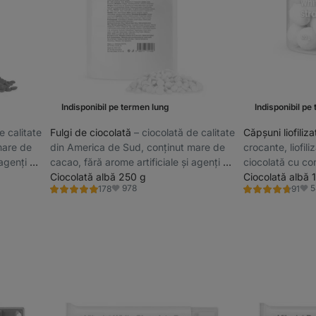
Indisponibil pe termen lung
Indisponibil pe
de calitate
Fulgi de ciocolată
⁠–⁠ ciocolată de calitate
Căpșuni liofiliz
mare de
din America de Sud, conținut mare de
crocante, liofil
 agenți de
cacao, fără arome artificiale și agenți de
ciocolată cu con
lustruire
Ciocolată albă 250 g
fără lecitină și l
Ciocolată albă 
978
5
178
91
Evaluare
Evaluare
Favorite
Favo
5.0/5,
4.8/5,
178
91
recenzii
recenzii