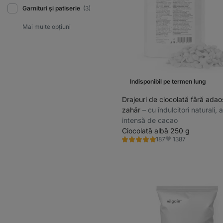
Garnituri și patiserie
(3)
Indisponibil pe termen lung
Drajeuri de ciocolată fără adao
zahăr
⁠–⁠ cu îndulcitori naturali,
intensă de cacao
Ciocolată albă 250 g
1387
187
Evaluare
Favorite
4.9/5,
187
recenzii