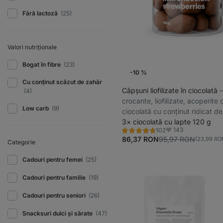
Fără lactoză
(25)
Valori nutriționale
Bogat în fibre
(23)
-10 %
Cu conținut scăzut de zahăr
Căpșuni liofilizate în ciocolată
⁠
(4)
crocante, liofilizate, acoperite 
Low carb
(9)
ciocolată cu conținut ridicat d
fără lecitină și luciu
3× ciocolată cu lapte 120 g
143
102
Evaluare
Favorite
4.8/5,
86,37 RON
95,97 RON
(23,99 RON
Categorie
102
recenzii
Cadouri pentru femei
(25)
Cadouri pentru familie
(19)
Cadouri pentru seniori
(26)
Snacksuri dulci și sărate
(47)