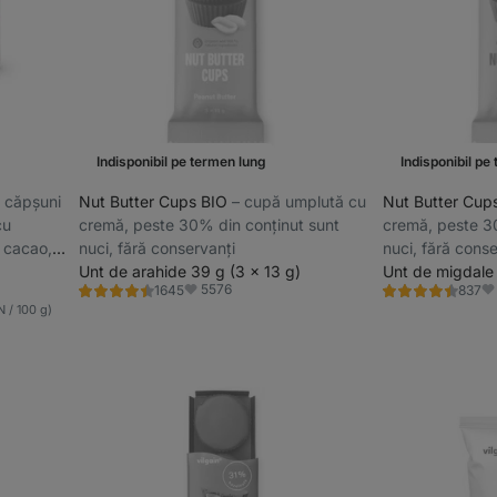
Indisponibil pe termen lung
Indisponibil pe
–⁠ căpșuni
Nut Butter Cups BIO
⁠–⁠ cupă umplută cu
Nut Butter Cup
cu
cremă, peste 30% din conținut sunt
cremă, peste 3
e cacao,
nuci, fără conservanți
nuci, fără conse
Unt de arahide 39 g (3 x 13 g)
Unt de migdale 
5576
1645
837
Evaluare
Evaluare
Favorite
Fa
4.5/5,
4.5/5,
 / 100 g)
1645
837
recenzii
recenzii