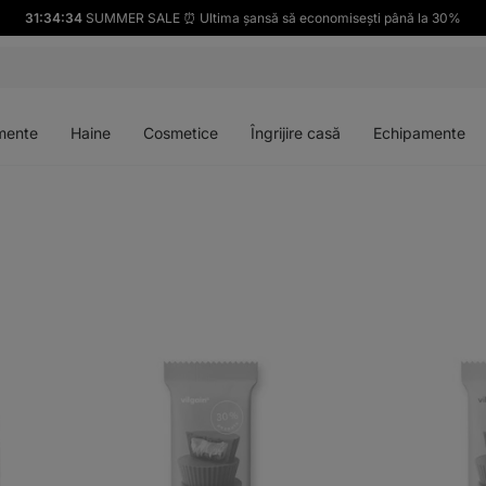
31:34:33
SUMMER SALE ⏰ Ultima șansă să economisești până la 30%
Deschideți
Deschideți
Deschideți
Deschideți
meniul
meniul
meniul
meniul
mente
Haine
Cosmetice
Îngrijire casă
Echipamente