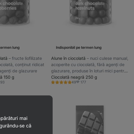
 termen lung
Indisponibil pe termen lung
olată
⁠–⁠ fructe liofilizate
Alune în ciocolată
⁠–⁠ nuci culese manual,
colată, conținut ridicat
acoperite cu ciocolată, fără agenți de
agenți de glazurare
glazurare, produse în loturi mici pentru
ă 150 g
o prospețime maximă
Ciocolată neagră 250 g
293
177
49
Evaluare
orite
Favorite
4.9/5,
49
recenzii
mpărături mai
igurându‑se că