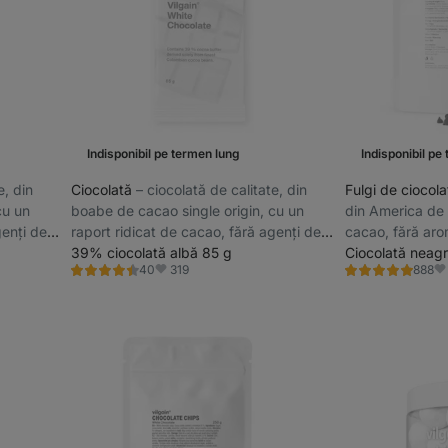
Indisponibil pe termen lung
Indisponibil pe
e, din
Ciocolată
⁠–⁠ ciocolată de calitate, din
Fulgi de ciocol
cu un
boabe de cacao single origin, cu un
din America de
genți de
raport ridicat de cacao, fără agenți de
cacao, fără arom
lustruire
39% ciocolată albă 85 g
lustruire
Ciocolată neag
319
40
888
Evaluare
Evaluare
Favorite
Fa
4.5/5,
4.9/5,
40
888
recenzii
recenzii