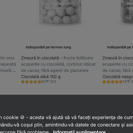
Indisponibil pe termen lung
Indisponibil pe
 din orez
Zmeură în ciocolată
⁠–⁠ fructe liofilizate
Zmeură în cioc
preparată
acoperite cu ciocolată, conținut ridicat
acoperite cu cio
rioară și
de cacao, fără agenți de glazurare
de cacao, fără 
Ciocolată albă 150 g
Ciocolată neagr
323
62
74
Evaluare
Evaluare
Favorite
Fav
5.0/5,
4.8/5,
62
74
recenzii
recenzii
 un cookie 🍪 - acesta vă ajută să vă faceți experiența de cu
ându‑vă coșul plin, amintindu‑vă datele de conectare și as
 decurge fără probleme.
Informații suplimentare