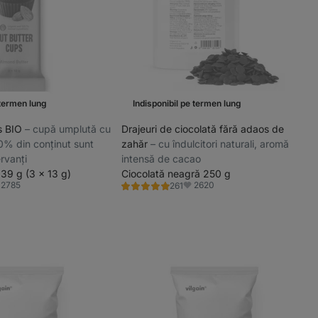
 termen lung
Indisponibil pe termen lung
s BIO
⁠–⁠ cupă umplută cu
Drajeuri de ciocolată fără adaos de
0% din conținut sunt
zahăr
⁠–⁠ cu îndulcitori naturali, aromă
rvanți
intensă de cacao
39 g (3 x 13 g)
Ciocolată neagră 250 g
2785
2620
261
Evaluare
vorite
Favorite
4.9/5,
261
recenzii