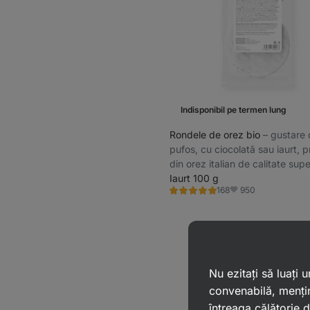
Indisponibil pe termen lung
Rondele de orez bio
⁠–⁠ gustare
pufos, cu ciocolată sau iaurt, 
din orez italian de calitate supe
ciocolată olandeză
Iaurt 100 g
950
168
Evaluare
Favorite
4.9/5,
168
recenzii
Nu ezitați să luați
convenabilă, mențin
întreaga călătorie