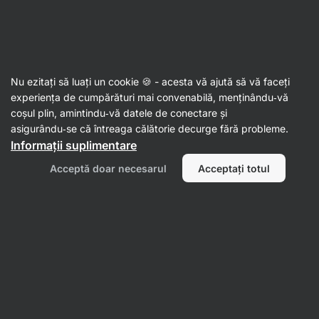
18:47:42
SUMMER SALE ⏰ Ultima șansă să economisești până la
Ascundeți
30%
notificările
Aktin
Nu ezitați să luați un cookie 🍪 - acesta vă ajută să vă faceți
experiența de cumpărături mai convenabilă, menținându‑vă
Unturi de arahide
coșul plin, amintindu‑vă datele de conectare și
asigurându‑se că întreaga călătorie decurge fără probleme.
Pudră unt de arahide BIO
⁠–⁠ 100% arahide prăjite
Informații suplimentare
delicat, conținut ridicat de fibre și proteine
Acceptă doar necesarul
Acceptați totul
Citește 348 recenzii
evaluare
434