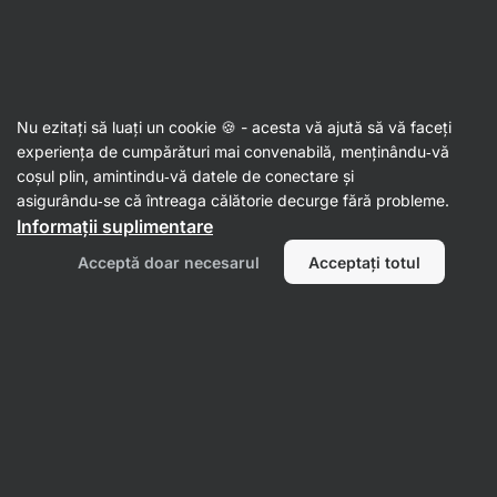
% rămân
SUMMER SALE ⏰ Ultima șansă să economisești până la
Ascundeți
30%
notificările
Aktin
Nu ezitați să luați un cookie 🍪 - acesta vă ajută să vă faceți
experiența de cumpărături mai convenabilă, menținându‑vă
Colagen de vită
coșul plin, amintindu‑vă datele de conectare și
asigurându‑se că întreaga călătorie decurge fără probleme.
Grass‑fed Collagen Drink + Vitamina C
Informații suplimentare
⁠–⁠ băutură instant răcoritoare, cu peptide de
colagen grass‑fed, Vitamina C susține starea
Acceptă doar necesarul
Acceptați totul
normală a pielii, oaselor și cartilajelor
Citește 92 recenzii
Afișează 1 întrebare
evaluare
93