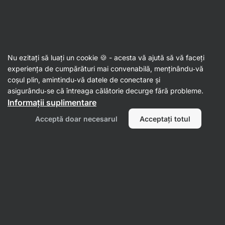
Aktin
Patiserie ambalată
Nu ezitați să luați un cookie 🍪 - acesta vă ajută să vă faceți
Aluaturi de pizza
experiența de cumpărături mai convenabilă, menținându‑vă
coșul plin, amintindu‑vă datele de conectare și
asigurându‑se că întreaga călătorie decurge fără probleme.
Informații suplimentare
Filtrează
Acceptă doar necesarul
Acceptați totul
Produse:
6
Sortează după
:
Implicit