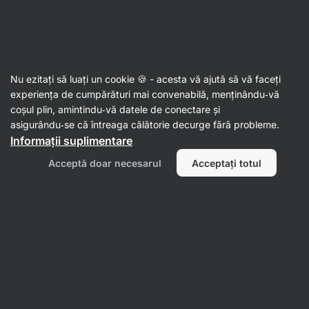
47:47:21
SUMMER SALE ⏰ Ultima șansă să economisești până la
Ascundeți
30%
notificările
Aktin
Nu ezitați să luați un cookie 🍪 - acesta vă ajută să vă faceți
experiența de cumpărături mai convenabilă, menținându‑vă
Conserve
coșul plin, amintindu‑vă datele de conectare și
asigurându‑se că întreaga călătorie decurge fără probleme.
Măsline BIO
⁠–⁠ cu gust echilibrat și textură fermă,
Informații suplimentare
fără sâmburi pentru utilizare comodă atât la
gătit, cât și pentru consum direct
Acceptă doar necesarul
Acceptați totul
Citește 8 recenzii
evaluare
9