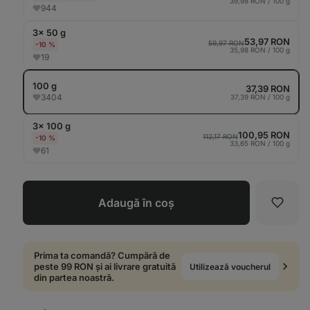
39,98 RON / 100 g
944
3× 50 g
53,97 RON
59,97 RON
-10 %
35,98 RON / 100 g
19
100 g
37,39 RON
3404
37,39 RON / 100 g
3× 100 g
100,95 RON
112,17 RON
-10 %
33,65 RON / 100 g
61
Adaugă în coș
Favori
Prima ta comandă? Cumpără de
peste 99 RON și ai livrare gratuită
Utilizează voucherul
din partea noastră.