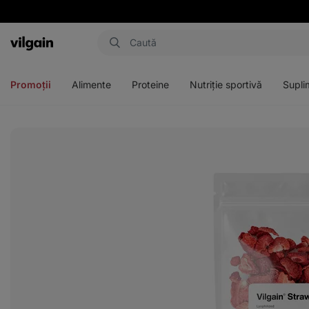
Aktin
Deschideți
Deschideți
Deschideți
Deschideți
meniul
meniul
meniul
meniul
Promoții
Alimente
Proteine
Nutriție sportivă
Supli