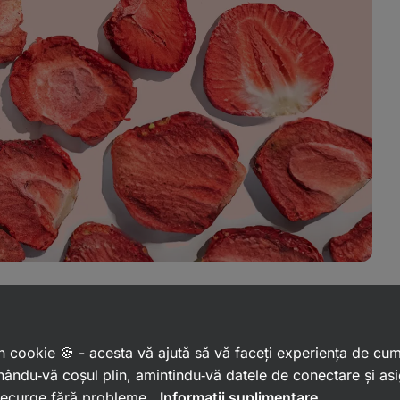
 un cookie 🍪 - acesta vă ajută să vă faceți experiența de cu
 păstrează aroma,
ându‑vă coșul plin, amintindu‑vă datele de conectare și as
 decurge fără probleme.
Informații suplimentare