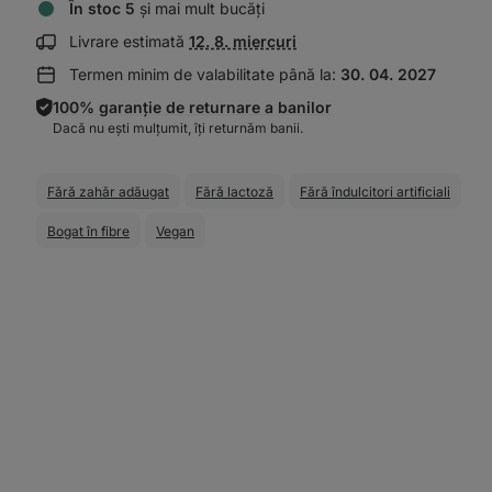
În stoc 5
și mai mult bucăți
Afișează
Livrare estimată
12. 8. miercuri
informații
Termen minim de valabilitate până la:
30. 04. 2027
despre
livrare:
100% garanție de returnare a banilor
Dacă nu ești mulțumit, îți returnăm banii.
Fără zahăr adăugat
Fără lactoză
Fără îndulcitori artificiali
Bogat în fibre
Vegan