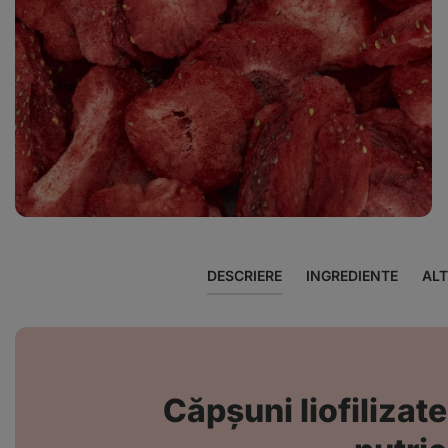
Afișează
fotografia
5
în
galerie
DESCRIERE
INGREDIENTE
ALT
Căpșuni liofilizate