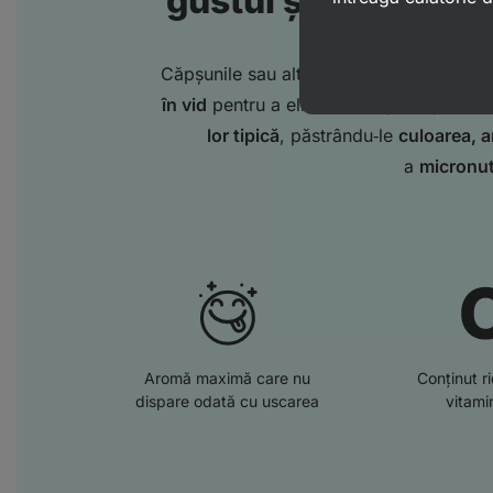
gustul și conținutu
Căpșunile sau alte fructe sunt supuse
un
în vid
pentru a elimina complet apa. Ac
lor tipică
, păstrându‑le
culoarea, 
a
micronut
Aromă maximă care nu
Conținut r
dispare odată cu uscarea
vitami