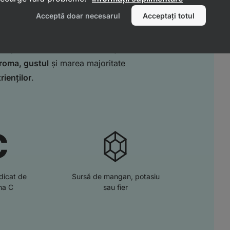
l de micronutrienți
Acceptă doar necesarul
Acceptați totul
ei congelări rapide și apoi uscate lent
est proces
conferă
fructelor
lejeritatea
aroma, gustul
și marea majoritate
rienților
.
idicat de
Sursă de mangan, potasiu
na C
sau fier