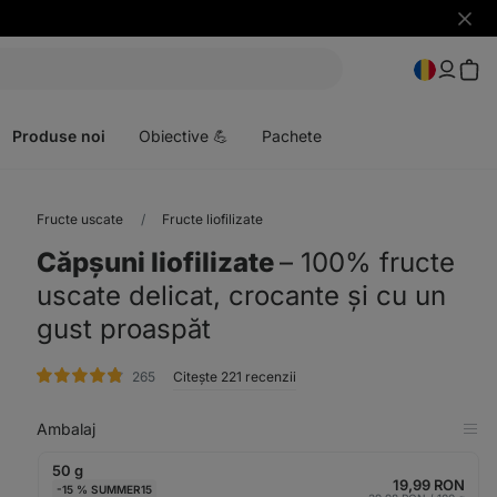
Ascun
notific
Deschideți
meniul
Produse noi
Obiective 💪
Pachete
Fructe uscate
Fructe liofilizate
Căpșuni liofilizate
⁠–⁠ 100% fructe
uscate delicat, crocante și cu un
gust proaspăt
evaluare
265
Citește 221 recenzii
Ambalaj
Afi
în
50 g
tab
19,99 RON
-15 % SUMMER15