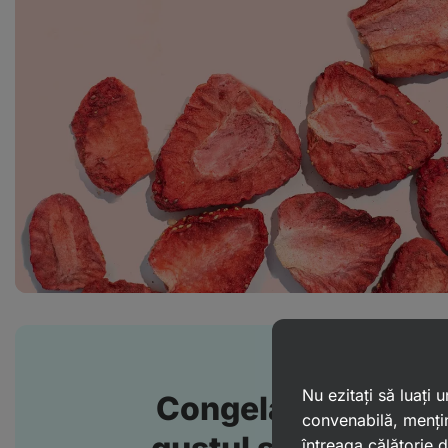
Nu ezitați să luați
Congelarea rapidă
convenabilă, mențin
întreaga călătorie