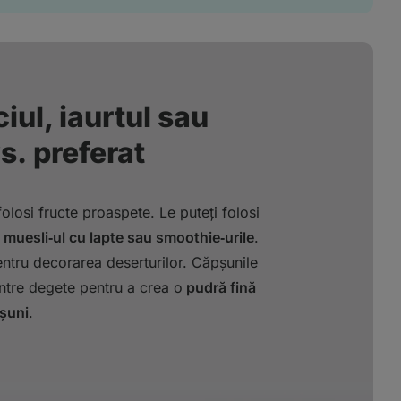
iul, iaurtul sau
s. preferat
 folosi fructe proaspete. Le puteți folosi
, muesli‑ul cu lapte sau smoothie‑urile
.
ntru decorarea deserturilor. Căpșunile
 între degete pentru a crea o
pudră fină
șuni
.