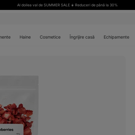
Al doilea val de SUMMER SALE ☀️ Reduceri de până la 30%
Deschideți
Deschideți
Deschideți
Deschideți
meniul
meniul
meniul
meniul
mente
Haine
Cosmetice
Îngrijire casă
Echipamente