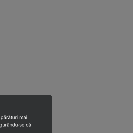
mpărături mai
igurându‑se că