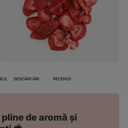
Afișează
fotografia
6
în
galerie
ELE
DESCĂRCĂRI
RECENZII
 pline de aromă și