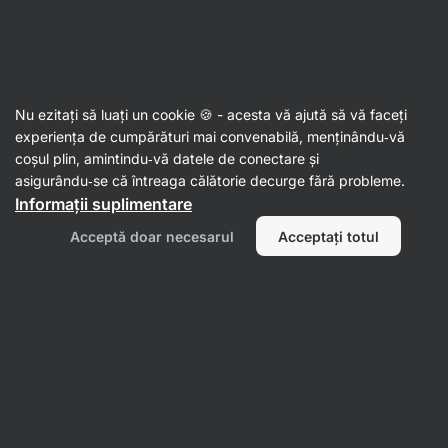
Aktin
Nu ezitați să luați un cookie 🍪 - acesta vă ajută să vă faceți
experiența de cumpărături mai convenabilă, menținându‑vă
Natália Šťastná
coșul plin, amintindu‑vă datele de conectare și
asigurându‑se că întreaga călătorie decurge fără probleme.
Informații suplimentare
Acceptă doar necesarul
Acceptați totul
Toate
Recenzii
Recenzii
Natália Šťastná
evaluează produsul
Falafel