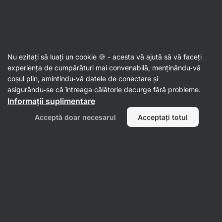
41:02:45
SUMMER SALE ⏰ Ultima șansă să economisești până la
Ascundeți
30%
notificările
Aktin
Nu ezitați să luați un cookie 🍪 - acesta vă ajută să vă faceți
experiența de cumpărături mai convenabilă, menținându‑vă
Patiserie ambalată
coșul plin, amintindu‑vă datele de conectare și
asigurându‑se că întreaga călătorie decurge fără probleme.
Pâine toast albă
⁠–⁠ 100% naturală, pâine toast
Informații suplimentare
moale din grâu, fără coajă, din doar
5 ingrediente
Acceptă doar necesarul
Acceptați totul
Citește 15 recenzii
evaluare
15