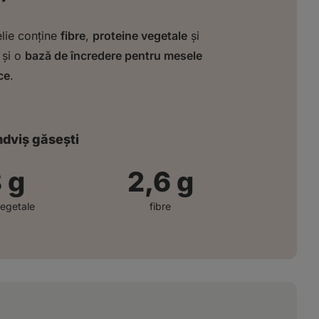
elie conține
fibre
,
proteine vegetale
și
și o
bază de încredere pentru mesele
ce
.
ndviș găsești
4
g
2,6
g
vegetale
fibre