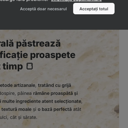
Acceptă doar necesarul
Acceptați totul
rală păstrează
ficație proaspete
 timp 🍞
etode artizanale
,
tratând cu grijă
 dospire, pâinea
rămâne proaspătă și
 multe ingrediente atent selecționate
,
 textură moale
și
o bază perfectă
atât
lci, cât și sărate.