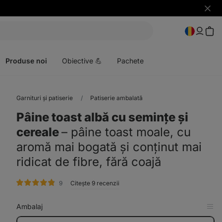
Ascun
notific
Deschideți
meniul
Produse noi
Obiective 💪
Pachete
Garnituri și patiserie
Patiserie ambalată
Pâine toast albă cu semințe și
cereale
⁠–⁠ pâine toast moale, cu
aromă mai bogată și conținut mai
ridicat de fibre, fără coajă
evaluare
9
Citește 9 recenzii
Ambalaj
Afi
în