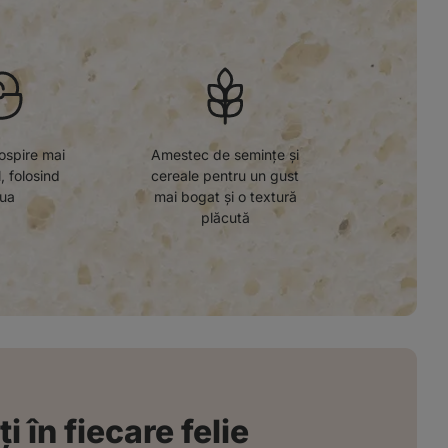
ospire mai
Amestec de semințe și
l, folosind
cereale pentru un gust
ua
mai bogat și o textură
plăcută
i în fiecare felie