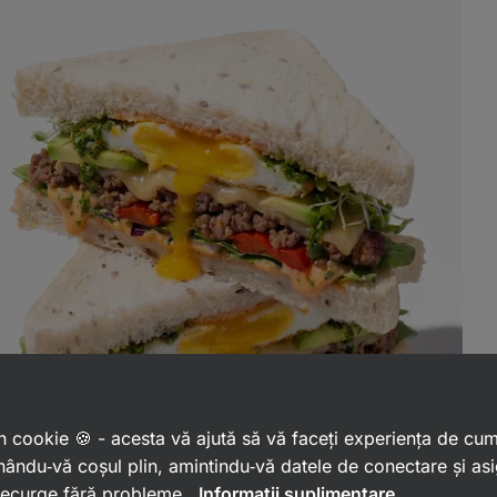
 un cookie 🍪 - acesta vă ajută să vă faceți experiența de cu
ându‑vă coșul plin, amintindu‑vă datele de conectare și as
 decurge fără probleme.
Informații suplimentare