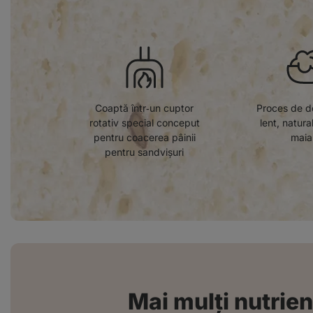
Coaptă într‑un cuptor
Proces de d
rotativ special conceput
lent, natura
pentru coacerea pâinii
maia
pentru sandvișuri
Mai mulți nutrienț