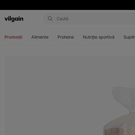
Aktin
Deschideți
Deschideți
Deschideți
Deschideți
meniul
meniul
meniul
meniul
Promoții
Alimente
Proteine
Nutriție sportivă
Supli