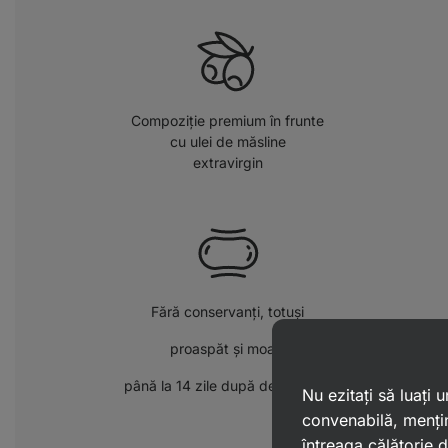
Compoziție premium în frunte
cu ulei de măsline
extravirgin
Fără conservanți, totuși
proaspăt și moale
până la 14 zile după deschidere
Nu ezitați să luați
convenabilă, mențin
întreaga călătorie