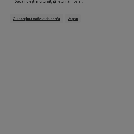
Dacă nu ești mulțumit, îți returnăm banii.
Cu conținut scăzut de zahăr
Vegan