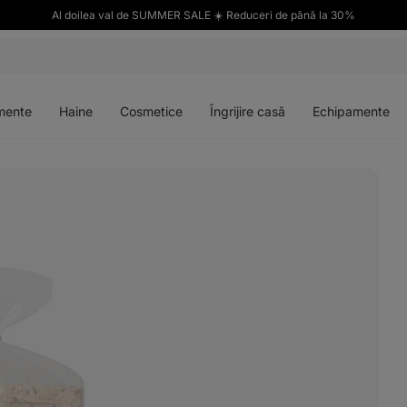
Al doilea val de SUMMER SALE ☀️ Reduceri de până la 30%
Deschideți
Deschideți
Deschideți
Deschideți
meniul
meniul
meniul
meniul
mente
Haine
Cosmetice
Îngrijire casă
Echipamente