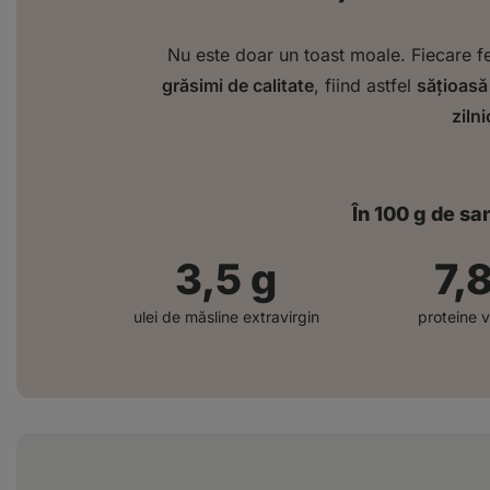
Nu este doar un toast moale. Fiecare f
grăsimi de calitate
, fiind astfel
sățioasă
zilni
În 100 g de sa
3,5
g
8,
ulei de măsline extravirgin
proteine 