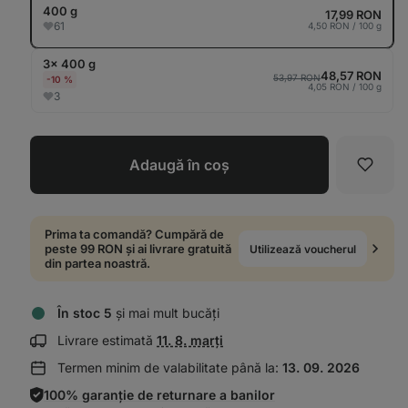
tab
400 g
17,99 RON
61
4,50 RON / 100 g
3× 400 g
48,57 RON
53,97 RON
-10 %
4,05 RON / 100 g
3
Adaugă în coș
Favori
Prima ta comandă? Cumpără de
peste 99 RON și ai livrare gratuită
Utilizează voucherul
din partea noastră.
În stoc 5
și mai mult bucăți
Afișează
Livrare estimată
11. 8. marți
informații
Termen minim de valabilitate până la:
13. 09. 2026
despre
livrare:
100% garanție de returnare a banilor