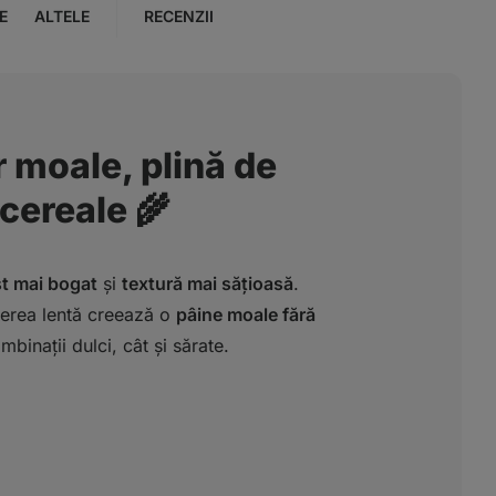
E
ALTELE
RECENZII
 moale, plină de
cereale 🌾
t mai bogat
și
textură mai sățioasă
.
erea lentă creează o
pâine moale fără
mbinații dulci, cât și sărate.