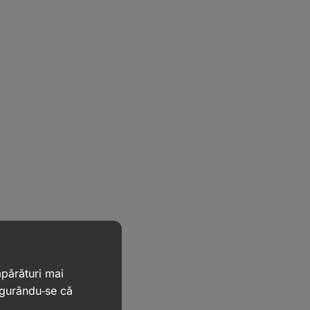
mpărături mai
igurându‑se că