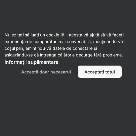
28:26:07
SUMMER SALE ⏰ Ultima șansă să economisești până la
Ascundeți
30%
notificările
Aktin
Nu ezitați să luați un cookie 🍪 - acesta vă ajută să vă faceți
experiența de cumpărături mai convenabilă, menținându‑vă
Condimente
coșul plin, amintindu‑vă datele de conectare și
asigurându‑se că întreaga călătorie decurge fără probleme.
Everything Bagel Blend
⁠–⁠ amestec de
Informații suplimentare
condimente din semințe, ceapă și usturoi, ideal
pentru covrigi de casă și pâine prăjită cu
Acceptă doar necesarul
Acceptați totul
avocado
Citește 20 recenzii
evaluare
21