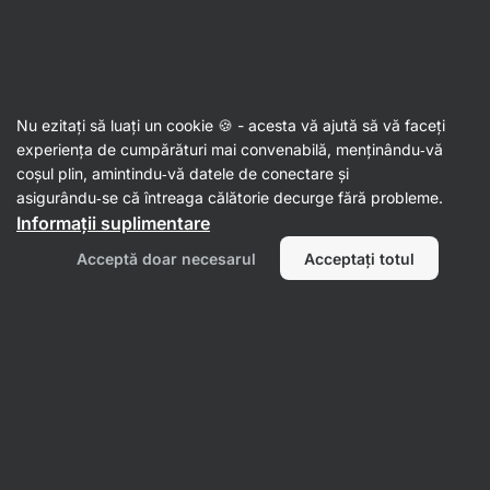
Aktin
Nu ezitați să luați un cookie 🍪 - acesta vă ajută să vă faceți
experiența de cumpărături mai convenabilă, menținându‑vă
Janis Mach
coșul plin, amintindu‑vă datele de conectare și
asigurându‑se că întreaga călătorie decurge fără probleme.
Informații suplimentare
Acceptă doar necesarul
Acceptați totul
Toate
Recenzii
Recenzii
Janis Mach
evaluează produsul