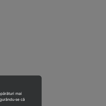
mpărături mai
igurându‑se că