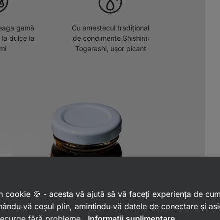
reaga gamă
Cu amestecul tradițional
la dulce la
de condimente Shishimi
mi
Togarashi, ușor picant
 un cookie 🍪 - acesta vă ajută să vă faceți experiența de cu
ându‑vă coșul plin, amintindu‑vă datele de conectare și as
 decurge fără probleme.
Informații suplimentare