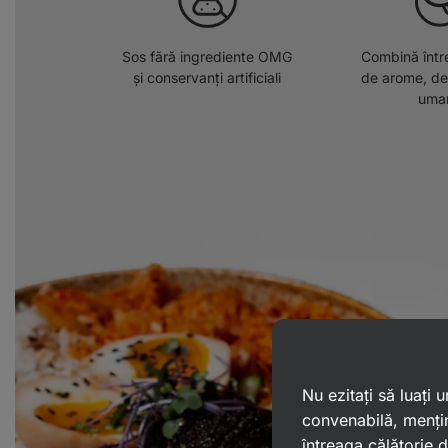
Sos fără ingrediente OMG
Combină înt
și conservanți artificiali
de arome, de 
uma
Nu ezitați să luați
convenabilă, mențin
întreaga călătorie