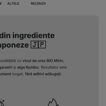
E
ALTELE
RECENZII
din ingrediente
japoneze 🇯🇵
unătățită cu
vinul de orez BIO Mirin
,
garashi
și
alga Kombu
. Rezultatul este
 umami
bogat,
fără aditivi adăugați
.