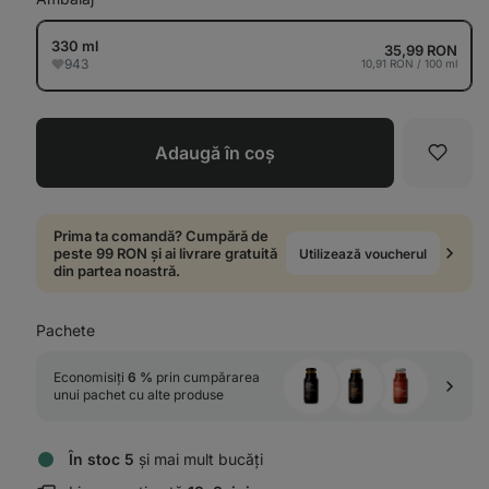
330 ml
35,99 RON
943
10,91 RON / 100 ml
Adaugă în coș
Favori
Prima ta comandă? Cumpără de
peste 99 RON și ai livrare gratuită
Utilizează voucherul
din partea noastră.
Pachete
Economisiți 
6 %
 prin cumpărarea 
unui pachet cu alte produse
În stoc 5
și mai mult bucăți