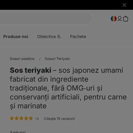
Ascun
notific
Deschideți
meniul
Produse noi
Obiective 💪
Pachete
Sosuri asiatice
Sosuri Teriyaki
Sos teriyaki
⁠–⁠ sos japonez umami
fabricat din ingrediente
tradiționale, fără OMG‑uri și
conservanți artificiali, pentru carne
și marinate
evaluare
14
Citește 15 recenzii
Ambalaj