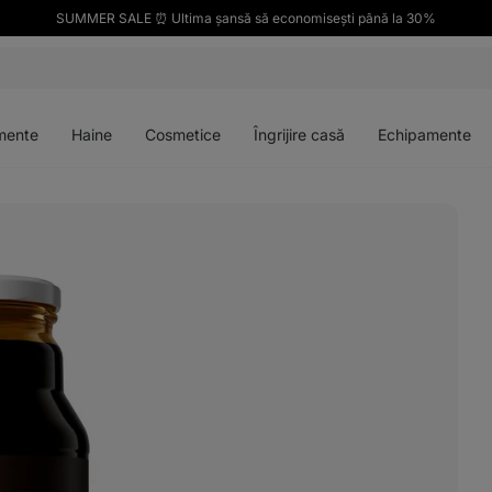
SUMMER SALE ⏰ Ultima șansă să economisești până la 30%
Deschideți
Deschideți
Deschideți
Deschideți
meniul
meniul
meniul
meniul
mente
Haine
Cosmetice
Îngrijire casă
Echipamente