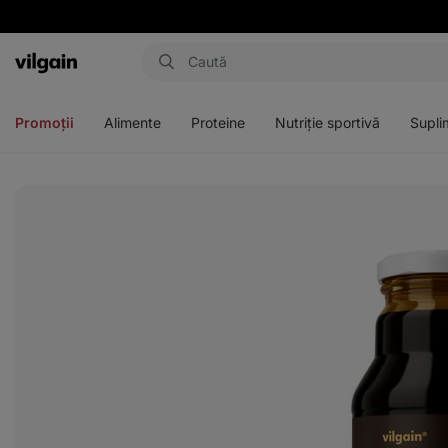
Aktin
Deschideți
Deschideți
Deschideți
Deschideți
meniul
meniul
meniul
meniul
Promoții
Alimente
Proteine
Nutriție sportivă
Supli