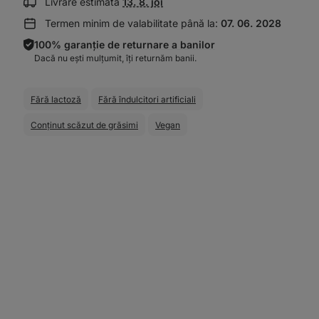
Afișează
Livrare estimată
13. 8. joi
informații
Termen minim de valabilitate până la:
07. 06. 2028
despre
livrare:
100% garanție de returnare a banilor
Dacă nu ești mulțumit, îți returnăm banii.
Fără lactoză
Fără îndulcitori artificiali
Conţinut scăzut de grăsimi
Vegan