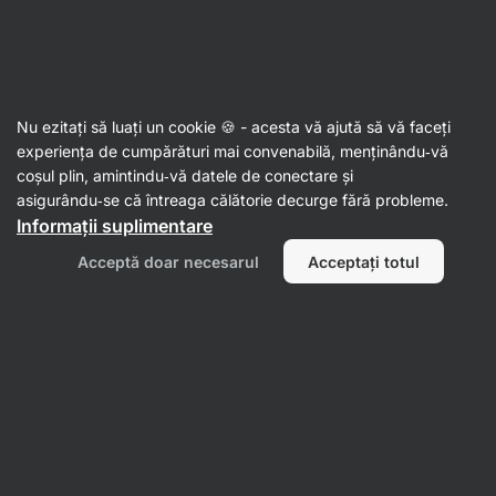
Aktin
Proteine
Nu ezitați să luați un cookie 🍪 - acesta vă ajută să vă faceți
Proteine ​​vegetale/proteine ​​
experiența de cumpărături mai convenabilă, menținându‑vă
coșul plin, amintindu‑vă datele de conectare și
vegane
asigurându‑se că întreaga călătorie decurge fără probleme.
Informații suplimentare
Filtrează
Acceptă doar necesarul
Acceptați totul
1
Vilgain
Ștergeți toate filtrele
Produse:
2
Sortează după
:
Implicit