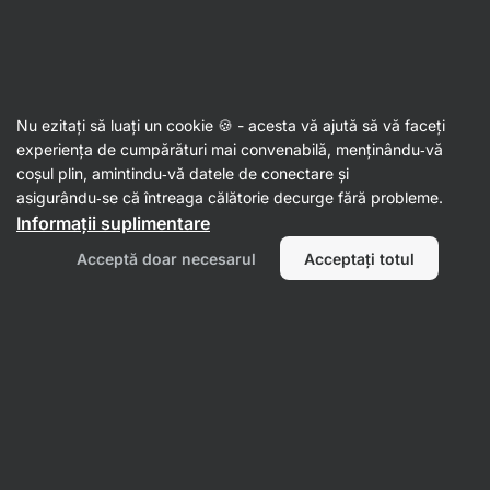
Aktin
Garnituri și patiserie
Nu ezitați să luați un cookie 🍪 - acesta vă ajută să vă faceți
Paste proteice
experiența de cumpărături mai convenabilă, menținându‑vă
coșul plin, amintindu‑vă datele de conectare și
asigurându‑se că întreaga călătorie decurge fără probleme.
Informații suplimentare
Acceptă doar necesarul
Acceptați totul
Paste de grâu
Paste din
leguminoase
Filtrează
1