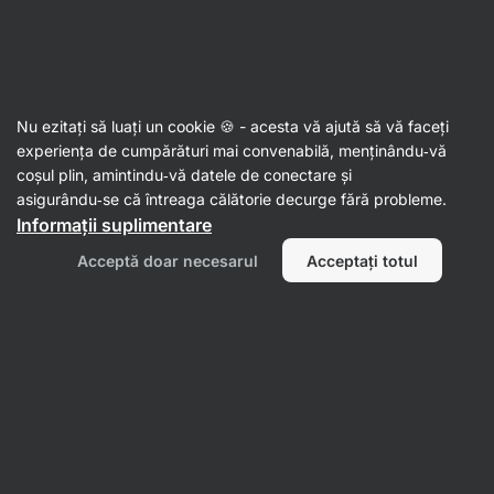
Aktin
Mixuri pentru copt
Nu ezitați să luați un cookie 🍪 - acesta vă ajută să vă faceți
experiența de cumpărături mai convenabilă, menținându‑vă
coșul plin, amintindu‑vă datele de conectare și
Filtrează
asigurându‑se că întreaga călătorie decurge fără probleme.
Informații suplimentare
Produse:
34
Sortează după
:
Implicit
Acceptă doar necesarul
Acceptați totul