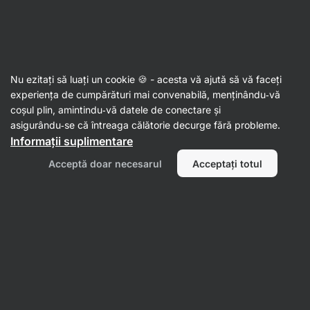
Aktin
Grass-Fed
Nu ezitați să luați un cookie 🍪 - acesta vă ajută să vă faceți
experiența de cumpărături mai convenabilă, menținându‑vă
coșul plin, amintindu‑vă datele de conectare și
Filtrează
asigurându‑se că întreaga călătorie decurge fără probleme.
Informații suplimentare
Produse:
28
Sortează după
:
Implicit
Acceptă doar necesarul
Acceptați totul