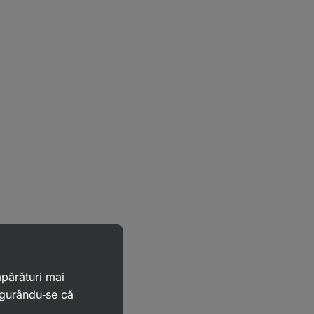
mpărături mai
igurându‑se că