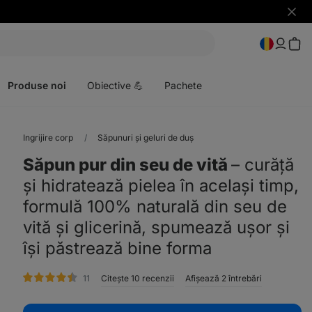
Ascun
notific
Deschideți
meniul
Produse noi
Obiective 💪
Pachete
Ingrijire corp
Săpunuri și geluri de duș
Săpun pur din seu de vită
⁠–⁠ curăță
și hidratează pielea în același timp,
formulă 100% naturală din seu de
vită și glicerină, spumează ușor și
își păstrează bine forma
evaluare
11
Citește 10 recenzii
Afișează 2 întrebări