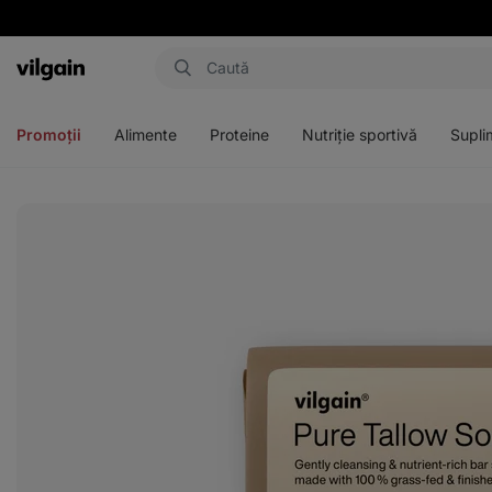
Aktin
Deschideți
Deschideți
Deschideți
Deschideți
meniul
meniul
meniul
meniul
Promoții
Alimente
Proteine
Nutriție sportivă
Supli