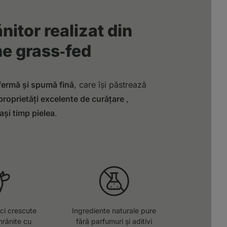
itor realizat din
ne
grass‑fed
fermă și spumă fină
, care își păstrează
proprietăți excelente de curățare
,
ași timp pielea
.
ci crescute
Ingrediente naturale pure
 hrănite cu
fără parfumuri și aditivi