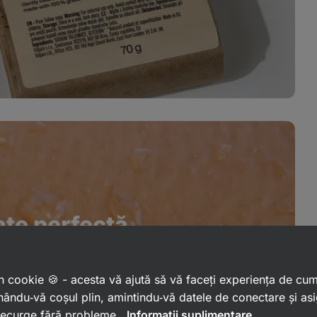
ate perfectă
a umană ✅
 un cookie 🍪 - acesta vă ajută să vă faceți experiența de cu
ându‑vă coșul plin, amintindu‑vă datele de conectare și as
ă
, fără aditivi artificiali,
care conține
 decurge fără probleme.
Informații suplimentare