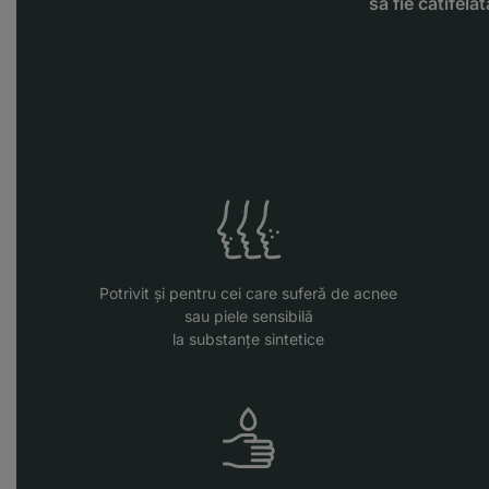
să fie catifela
Potrivit și pentru cei care suferă de acnee
sau piele sensibilă
la substanţe sintetice