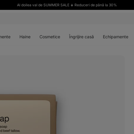
Al doilea val de SUMMER SALE ☀️ Reduceri de până la 30%
Deschideți
Deschideți
Deschideți
Deschideți
meniul
meniul
meniul
meniul
mente
Haine
Cosmetice
Îngrijire casă
Echipamente