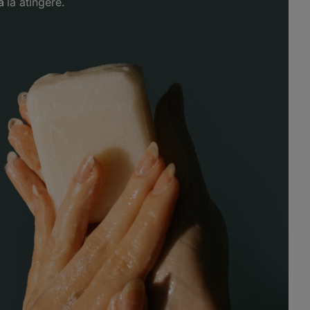
tă
la atingere.