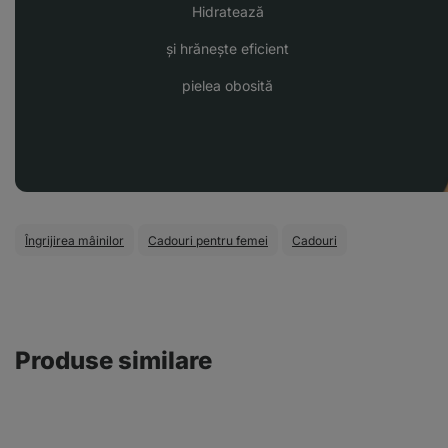
Hidratează
și hrănește eficient
pielea obosită
Îngrijirea mâinilor
Cadouri pentru femei
Cadouri
Produse similare