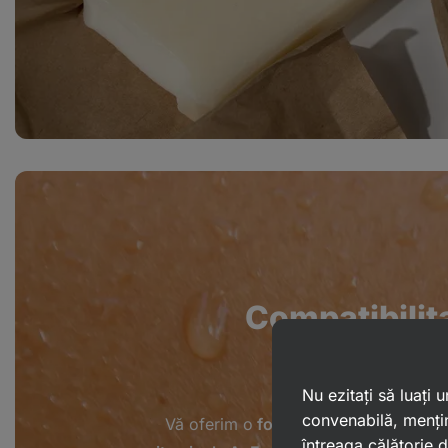
Compatibilit
cu piele
Nu ezitați să luați
convenabilă, mențin
Vă oferim o
formulă BIO complet pur
întreaga călătorie