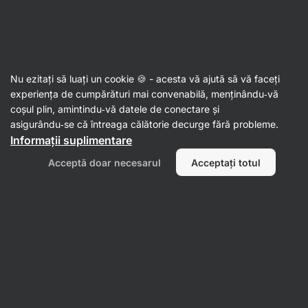
Al doilea val de SUMMER SALE ☀️ Reduceri de până la 30%
Ascundeți
notificările
Aktin
Nu ezitați să luați un cookie 🍪 - acesta vă ajută să vă faceți
experiența de cumpărături mai convenabilă, menținându‑vă
coșul plin, amintindu‑vă datele de conectare și
Produsul nu mai este disponibil
asigurându‑se că întreaga călătorie decurge fără probleme.
Cotton Sweat Pants
Informații suplimentare
Acceptă doar necesarul
Acceptați totul
Alternative populare