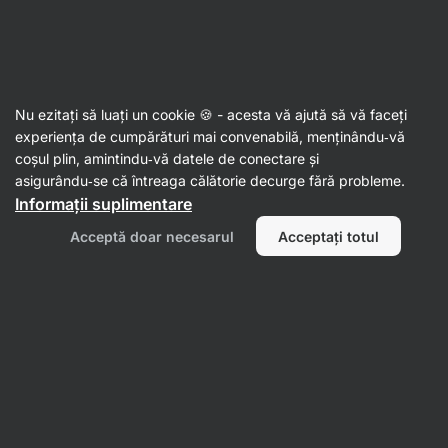
Aktin
Nu ezitați să luați un cookie 🍪 - acesta vă ajută să vă faceți
experiența de cumpărături mai convenabilă, menținându‑vă
Shannon Rose Cox
coșul plin, amintindu‑vă datele de conectare și
asigurându‑se că întreaga călătorie decurge fără probleme.
Informații suplimentare
Acceptă doar necesarul
Acceptați totul
Nu s‑au găsit articole.