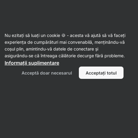
Aktin
Nu ezitați să luați un cookie 🍪 - acesta vă ajută să vă faceți
experiența de cumpărături mai convenabilă, menținându‑vă
Isabelle Dickinson
coșul plin, amintindu‑vă datele de conectare și
asigurându‑se că întreaga călătorie decurge fără probleme.
Informații suplimentare
Acceptă doar necesarul
Acceptați totul
Nu s‑au găsit articole.