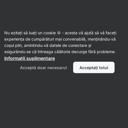
🔥 Nu rata oferta săptămânii: profită de până la 25% reducere
Ascundeți
notificările
Aktin
Nu ezitați să luați un cookie 🍪 - acesta vă ajută să vă faceți
Condimente
experiența de cumpărături mai convenabilă, menținându‑vă
coșul plin, amintindu‑vă datele de conectare și
Condimente de legume BIO
⁠–⁠ un amestec de
asigurându‑se că întreaga călătorie decurge fără probleme.
legume și condimente uscate, provenite din
Informații suplimentare
agricultura ecologică, pentru a aromatiza carnea,
Acceptă doar necesarul
Acceptați totul
supele și pastele.
Citește 16 recenzii
evaluare
16