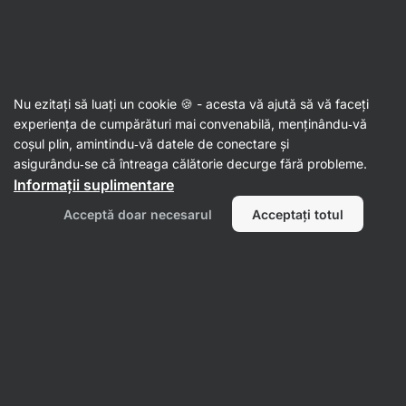
Aktin
Nu ezitați să luați un cookie 🍪 - acesta vă ajută să vă faceți
experiența de cumpărături mai convenabilă, menținându‑vă
Anna Overdiek
coșul plin, amintindu‑vă datele de conectare și
asigurându‑se că întreaga călătorie decurge fără probleme.
Informații suplimentare
Acceptă doar necesarul
Acceptați totul
Toate
Recenzii
Recenzii
Anna Overdiek
evaluează produsul