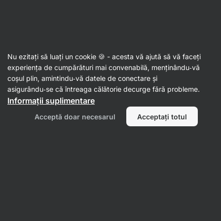
Aktin
Orez
Nu ezitați să luați un cookie 🍪 - acesta vă ajută să vă faceți
Orez basmatic
experiența de cumpărături mai convenabilă, menținându‑vă
coșul plin, amintindu‑vă datele de conectare și
asigurându‑se că întreaga călătorie decurge fără probleme.
Informații suplimentare
Filtrează
Acceptă doar necesarul
Acceptați totul
Produse:
2
Sortează după
:
Implicit