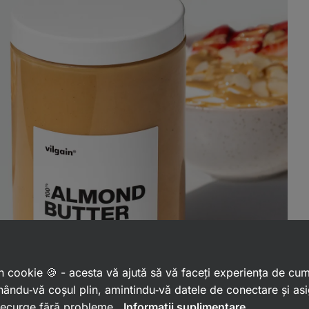
 un cookie 🍪 - acesta vă ajută să vă faceți experiența de cu
ându‑vă coșul plin, amintindu‑vă datele de conectare și as
 decurge fără probleme.
Informații suplimentare