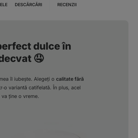
ELE
DESCĂRCĂRI
RECENZII
erfect dulce în
decvat 🤤
mea îl iubește. Alegeți o
calitate fără
tr‑o variantă catifelată. În plus, acel
 va ține o vreme.