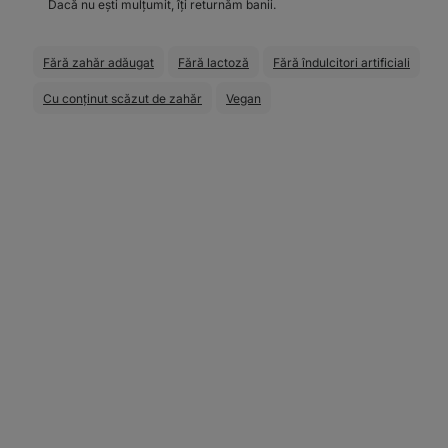
Dacă nu ești mulțumit, îți returnăm banii.
Fără zahăr adăugat
Fără lactoză
Fără îndulcitori artificiali
Cu conținut scăzut de zahăr
Vegan