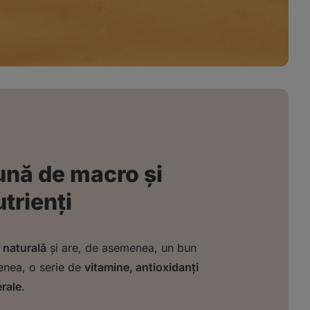
ună de macro și
trienți
 naturală
și are, de asemenea, un bun
menea, o serie de
vitamine, antioxidanți
erale
.