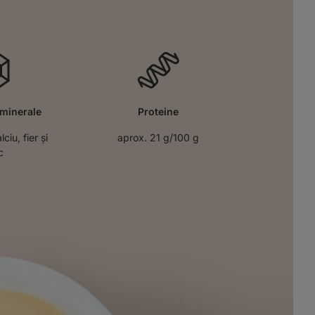
minerale
Proteine
ciu, fier și
aprox. 21 g/100 g
c