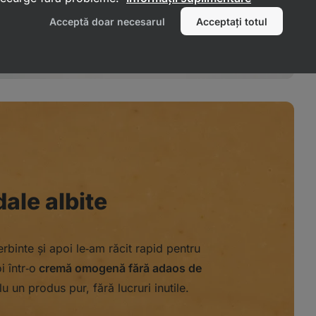
Acceptă doar necesarul
Acceptați totul
ale albite
rbinte și apoi le‑am răcit rapid pentru
 într‑o
cremă omogenă fără adaos de
lu un produs pur, fără lucruri inutile.