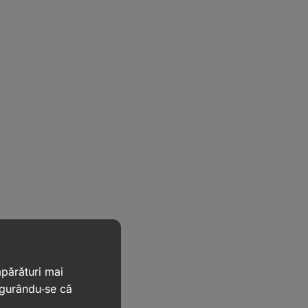
mpărături mai
igurându‑se că