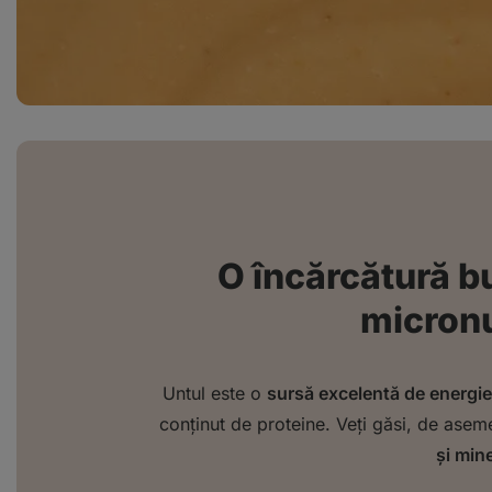
O încărcătură b
micronu
Untul este o
sursă excelentă de energie
conținut de proteine. Veți găsi, de ase
și min