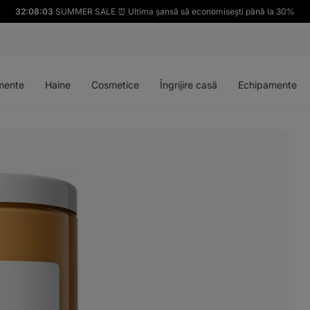
32:08:02
SUMMER SALE ⏰ Ultima șansă să economisești până la 30%
Deschideți
Deschideți
Deschideți
Deschideți
meniul
meniul
meniul
meniul
mente
Haine
Cosmetice
Îngrijire casă
Echipamente