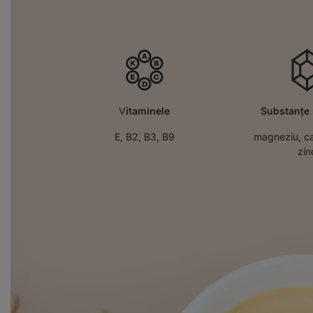
V
itaminele
Substanţe 
E, B2, B3, B9
magneziu, cal
zin