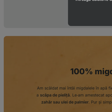
100% migd
Am scăldat mai întâi migdalele în apă fie
a
scăpa de pieliță
. Le‑am amestecat apoi
zahăr sau ulei de palmier
. Pur și simp