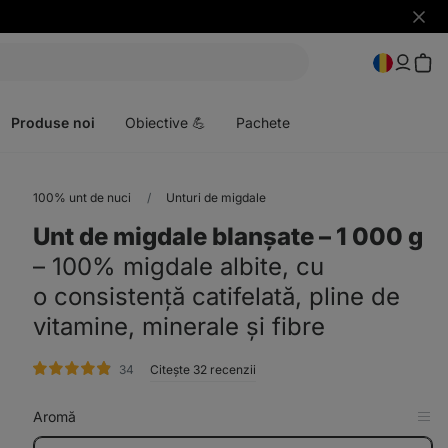
Ascun
notific
Deschideți
meniul
Produse noi
Obiective 💪
Pachete
100% unt de nuci
Unturi de migdale
Unt de migdale blanșate ⁠–⁠ 1 000 g
⁠–⁠ 100% migdale albite, cu
o consistență catifelată, pline de
vitamine, minerale și fibre
evaluare
34
Citește 32 recenzii
Aromă
Afi
în