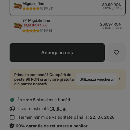
tab
Migdale fine
89,99 RON
101
811
9 RON / 100 g
3× Migdale fine
269,97 RON
89,99 RON / buc
9 RON / 100 g
101
14
Adaugă în coș
Favori
Prima ta comandă? Cumpără de
peste 99 RON și ai livrare gratuită
Utilizează voucherul
din partea noastră.
În stoc 5
și mai mult bucăți
Afișează
Livrare estimată
13. 8. joi
informații
Termen minim de valabilitate până la:
22. 07. 2028
despre
livrare:
100% garanție de returnare a banilor