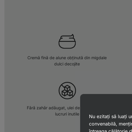
Cremă fină de alune obținută din migdale
dulci decojite
Fără zahăr adăugat, ulei de palmier și alte
lucruri inutile
Nu ezitați să luați
convenabilă, mențin
întreaga călătorie