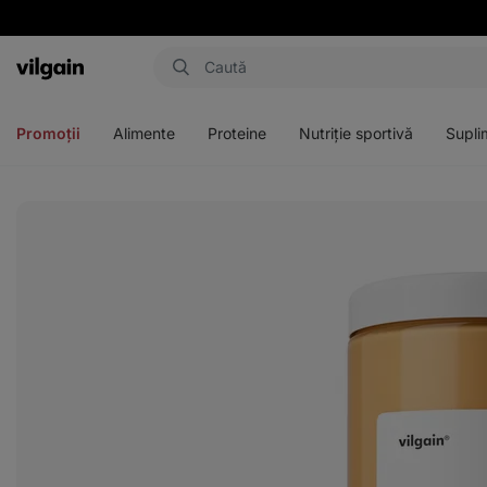
Aktin
Deschideți
Deschideți
Deschideți
Deschideți
meniul
meniul
meniul
meniul
Promoții
Alimente
Proteine
Nutriție sportivă
Supli