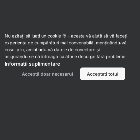
26:01:59
SUMMER SALE ⏰ Ultima șansă să economisești până la
Ascundeți
30%
notificările
Aktin
Nu ezitați să luați un cookie 🍪 - acesta vă ajută să vă faceți
experiența de cumpărături mai convenabilă, menținându‑vă
Pre-workout
coșul plin, amintindu‑vă datele de conectare și
asigurându‑se că întreaga călătorie decurge fără probleme.
Pre-workout 3.0
⁠–⁠ stimulent extra puternic, cu
Informații suplimentare
cafeină pentru susținerea performanței, conține
beta‑alanină, colină, taurină și extracte naturale
Acceptă doar necesarul
Acceptați totul
puternice
Citește 50 recenzii
evaluare
50