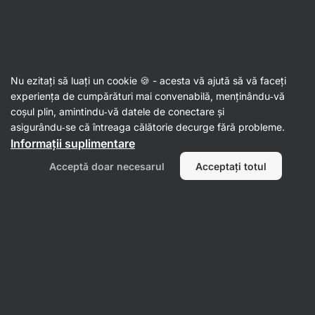
Al doilea val de SUMMER SALE ☀️ Reduceri de până la 30%
Ascundeți
notificările
Aktin
Nu ezitați să luați un cookie 🍪 - acesta vă ajută să vă faceți
Somon
experiența de cumpărături mai convenabilă, menținându‑vă
coșul plin, amintindu‑vă datele de conectare și
Fileuri de somon sălbatic
⁠–⁠ fileuri de somon
asigurându‑se că întreaga călătorie decurge fără probleme.
Keta pur, prins în apele Pacificului, o sursă de
Informații suplimentare
proteine ​​complete, fără conservanți artificiali
Acceptă doar necesarul
Acceptați totul
Citește 45 recenzii
Afișează 1 întrebare
evaluare
51