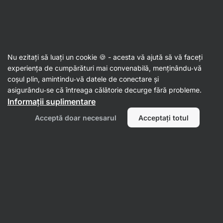
% rămân
SUMMER SALE ⏰ Ultima șansă să economisești până la
Ascundeți
30%
notificările
Aktin
Nu ezitați să luați un cookie 🍪 - acesta vă ajută să vă faceți
experiența de cumpărături mai convenabilă, menținându‑vă
coșul plin, amintindu‑vă datele de conectare și
Produsul nu mai este disponibil
asigurându‑se că întreaga călătorie decurge fără probleme.
Informații suplimentare
Căpșuni liofilizate în ciocolată
–
ciocolată neagră 100 g
Acceptă doar necesarul
Acceptați totul
Vezi informații despre produs
Succesor produs
Fructe în ciocolată
Căpșuni liofilizate în ciocolată
⁠–⁠ căpșuni
crocante, liofilizate, acoperite cu ciocolată cu
conținut ridicat de cacao, fără lecitină și luciu