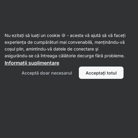
Aktin
Nu ezitați să luați un cookie 🍪 - acesta vă ajută să vă faceți
experiența de cumpărături mai convenabilă, menținându‑vă
Jennifer Mounfield
coșul plin, amintindu‑vă datele de conectare și
asigurându‑se că întreaga călătorie decurge fără probleme.
Informații suplimentare
Acceptă doar necesarul
Acceptați totul
Nu s‑au găsit articole.