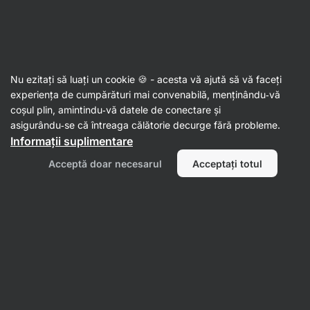
Aktin
Nu ezitați să luați un cookie 🍪 - acesta vă ajută să vă faceți
experiența de cumpărături mai convenabilă, menținându‑vă
Morgan Marie McBurnie
coșul plin, amintindu‑vă datele de conectare și
asigurându‑se că întreaga călătorie decurge fără probleme.
Informații suplimentare
Nu s‑au găsit articole.
Acceptă doar necesarul
Acceptați totul