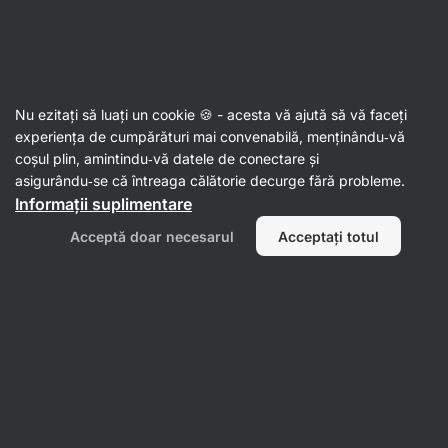
Aktin
Nu ezitați să luați un cookie 🍪 - acesta vă ajută să vă faceți
experiența de cumpărături mai convenabilă, menținându‑vă
Ethan Le Fevre
coșul plin, amintindu‑vă datele de conectare și
asigurându‑se că întreaga călătorie decurge fără probleme.
Informații suplimentare
Nu s‑au găsit articole.
Acceptă doar necesarul
Acceptați totul