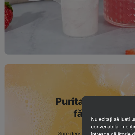
Puritate maximă 
fără agenți d
Nu ezitați să luați
convenabilă, mențin
Spre deosebire de alte limonade 
întreaga călătorie