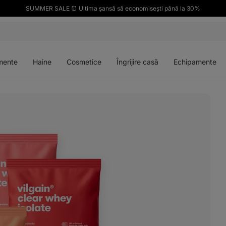
SUMMER SALE ⏰ Ultima șansă să economisești până la 30%
Deschideți
Deschideți
Deschideți
Deschideți
meniul
meniul
meniul
meniul
mente
Haine
Cosmetice
Îngrijire casă
Echipamente