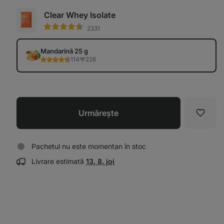
Clear Whey Isolate
2331
Mandarină 25 g
114
226
Urmăreşte
Favori
Pachetul nu este momentan în stoc
Afișează
Livrare estimată
13. 8. joi
informații
despre
livrare: