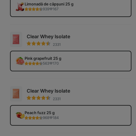
Limonadă de căpșuni 25 g
939
167
Clear Whey Isolate
2331
Pink grapefruit 25 g
563
170
Clear Whey Isolate
2331
Peach fuzz 25 g
968
184