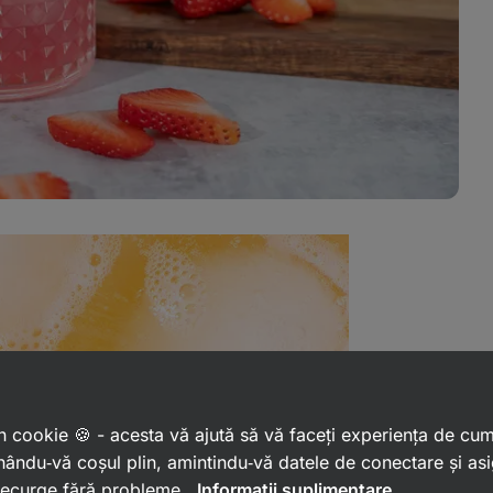
a ingredientelor
e spumare ☑️
 un cookie 🍪 - acesta vă ajută să vă faceți experiența de cu
ându‑vă coșul plin, amintindu‑vă datele de conectare și as
proteice, noi am
eliminat agenții
 decurge fără probleme.
Informații suplimentare