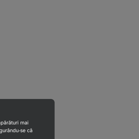
mpărături mai
igurându‑se că