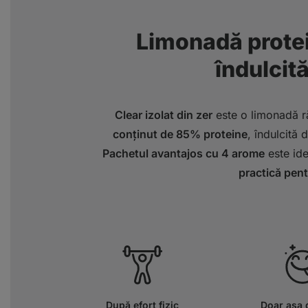
Limonadă protei
îndulcită
Clear izolat din zer
este o limonadă ră
conținut de 85% proteine
, îndulcită 
Pachetul avantajos cu 4 arome
este ide
practică pentr
După efort fizic
Doar așa 