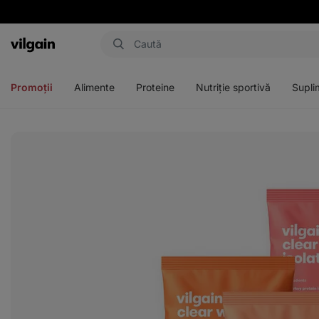
Aktin
Deschideți
Deschideți
Deschideți
Deschideți
meniul
meniul
meniul
meniul
Promoții
Alimente
Proteine
Nutriție sportivă
Supli