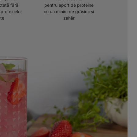
ctată fără
pentru aport de proteine
l proteinelor
cu un minim de grăsimi și
ate
zahăr