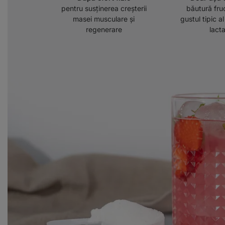
pentru susținerea creșterii
băutură fru
masei musculare și
gustul tipic a
regenerare
lact