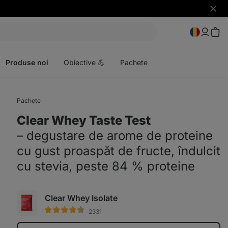
Ascun
notific
Deschideți
meniul
Produse noi
Obiective 💪
Pachete
Pachete
Clear Whey Taste Test
⁠–⁠ degustare de arome de proteine
cu gust proaspăt de fructe, îndulcit
cu stevia, peste 84 % proteine
Clear Whey Isolate
2331