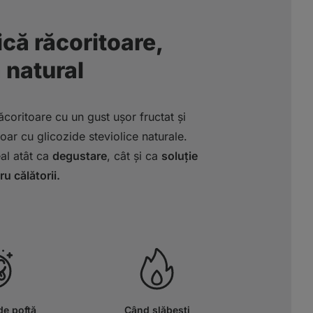
că răcoritoare,
 natural
coritoare cu un gust ușor fructat și
doar cu glicozide steviolice naturale.
al atât ca
degustare
, cât și ca
soluție
u călătorii.
de poftă
Când slăbești