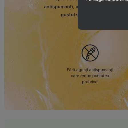
antispumanți
,
aromele artificiale și col
gustul și culoarea autentică
dat
Fără agenți antispumanți
care reduc puritatea
proteinei