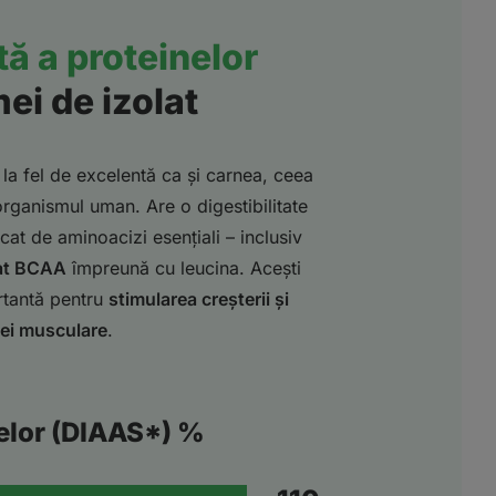
tă a proteinelor
ei de izolat
 la fel de excelentă ca și carnea, ceea
 organismul uman. Are o digestibilitate
cat de aminoacizi esențiali – inclusiv
cat BCAA
împreună cu leucina. Acești
rtantă pentru
stimularea creșterii și
sei musculare
.
nelor (DIAAS*) %