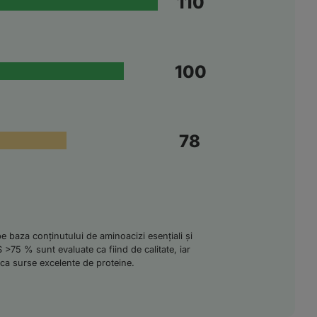
110
100
84
 pe baza conținutului de aminoacizi esențiali și
AS >75 % sunt evaluate ca fiind de calitate, iar
a surse excelente de proteine.