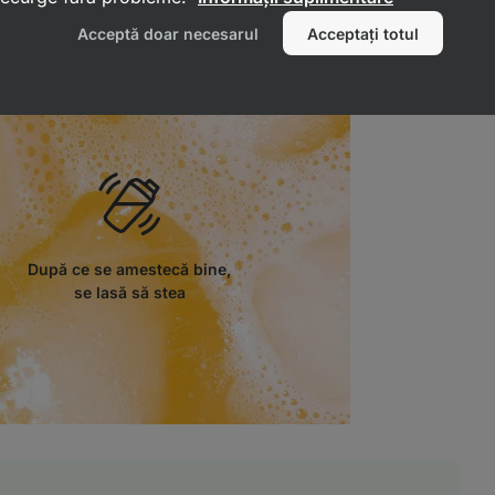
oranții
. Proteina noastră își păstrează
Acceptă doar necesarul
Acceptați totul
orită ingredientelor naturale.
După ce se amestecă bine,
se lasă să stea