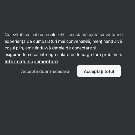
Al doilea val de SUMMER SALE ☀️ Reduceri de până la 30%
Ascundeți
notificările
Aktin
Nu ezitați să luați un cookie 🍪 - acesta vă ajută să vă faceți
Sticle de apa
experiența de cumpărături mai convenabilă, menținându‑vă
coșul plin, amintindu‑vă datele de conectare și
Sports Bottle
⁠–⁠ bidon super ușor din plastic fără
asigurându‑se că întreaga călătorie decurge fără probleme.
BPA, design practic și manipulare ușoară, ventil
Informații suplimentare
plat pentru un debit ridicat de lichide
Acceptă doar necesarul
Acceptați totul
Citește 13 recenzii
evaluare
13