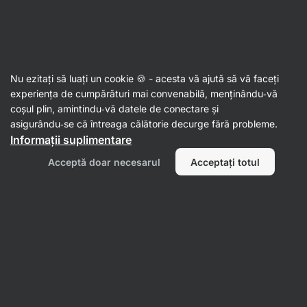
Al doilea val de SUMMER SALE ☀️ Reduceri de până la 30%
Ascundeți
notificările
Aktin
Nu ezitați să luați un cookie 🍪 - acesta vă ajută să vă faceți
Fructe liofilizate
experiența de cumpărături mai convenabilă, menținându‑vă
coșul plin, amintindu‑vă datele de conectare și
Piersici liofilizate
⁠–⁠ felii crocante dulci, ușor
asigurându‑se că întreaga călătorie decurge fără probleme.
uscate, fără adaos de zahăr
Informații suplimentare
Citește 17 recenzii
evaluare
20
Acceptă doar necesarul
Acceptați totul
Afișează